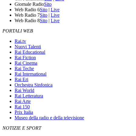
Giornale Radio
Sito
Web Radio 6
Sito
|
Live
Web Radio 7
Sito
|
Live
Web Radio 8
Sito
|
Live
PORTALI WEB
Rai.tv
Nuovi Talenti
Rai Educational
Rai Fiction
Rai Cinema
Rai Teche
Rai International
Rai Eri
Orchestra Sinfonica
Rai World
Rai Letteratura
Rai Arte
Rai 150
Prix Italia
Museo della radio e della televisione
NOTIZIE E SPORT