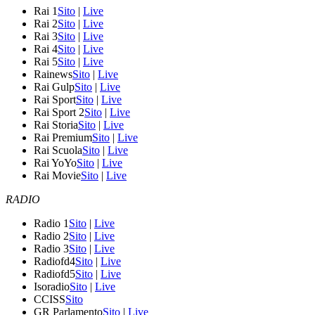
Rai 1
Sito
|
Live
Rai 2
Sito
|
Live
Rai 3
Sito
|
Live
Rai 4
Sito
|
Live
Rai 5
Sito
|
Live
Rainews
Sito
|
Live
Rai Gulp
Sito
|
Live
Rai Sport
Sito
|
Live
Rai Sport 2
Sito
|
Live
Rai Storia
Sito
|
Live
Rai Premium
Sito
|
Live
Rai Scuola
Sito
|
Live
Rai YoYo
Sito
|
Live
Rai Movie
Sito
|
Live
RADIO
Radio 1
Sito
|
Live
Radio 2
Sito
|
Live
Radio 3
Sito
|
Live
Radiofd4
Sito
|
Live
Radiofd5
Sito
|
Live
Isoradio
Sito
|
Live
CCISS
Sito
GR Parlamento
Sito
|
Live