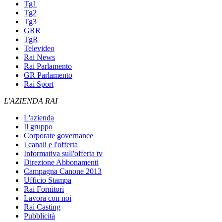
Tg1
Tg2
Tg3
GRR
TgR
Televideo
Rai News
Rai Parlamento
GR Parlamento
Rai Sport
L'AZIENDA RAI
L'azienda
Il gruppo
Corporate governance
I canali e l'offerta
Informativa sull'offerta tv
Direzione Abbonamenti
Campagna Canone 2013
Ufficio Stampa
Rai Fornitori
Lavora con noi
Rai Casting
Pubblicità