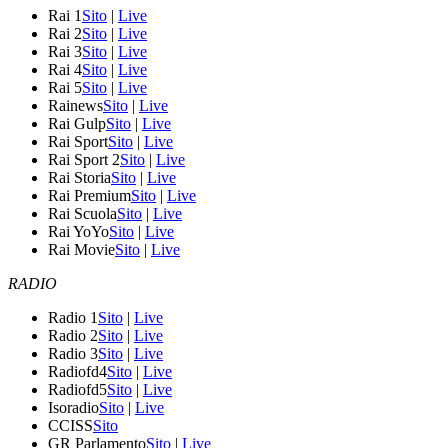
Rai 1
Sito
|
Live
Rai 2
Sito
|
Live
Rai 3
Sito
|
Live
Rai 4
Sito
|
Live
Rai 5
Sito
|
Live
Rainews
Sito
|
Live
Rai Gulp
Sito
|
Live
Rai Sport
Sito
|
Live
Rai Sport 2
Sito
|
Live
Rai Storia
Sito
|
Live
Rai Premium
Sito
|
Live
Rai Scuola
Sito
|
Live
Rai YoYo
Sito
|
Live
Rai Movie
Sito
|
Live
RADIO
Radio 1
Sito
|
Live
Radio 2
Sito
|
Live
Radio 3
Sito
|
Live
Radiofd4
Sito
|
Live
Radiofd5
Sito
|
Live
Isoradio
Sito
|
Live
CCISS
Sito
GR Parlamento
Sito
|
Live