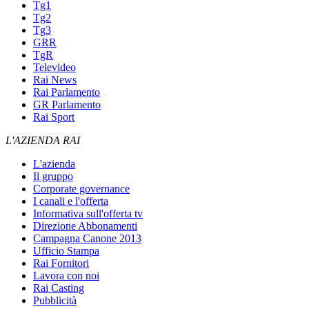
Tg1
Tg2
Tg3
GRR
TgR
Televideo
Rai News
Rai Parlamento
GR Parlamento
Rai Sport
L'AZIENDA RAI
L'azienda
Il gruppo
Corporate governance
I canali e l'offerta
Informativa sull'offerta tv
Direzione Abbonamenti
Campagna Canone 2013
Ufficio Stampa
Rai Fornitori
Lavora con noi
Rai Casting
Pubblicità