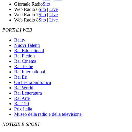
Giornale Radio
Sito
Web Radio 6
Sito
|
Live
Web Radio 7
Sito
|
Live
Web Radio 8
Sito
|
Live
PORTALI WEB
Rai.tv
Nuovi Talenti
Rai Educational
Rai Fiction
Rai Cinema
Rai Teche
Rai International
Rai Eri
Orchestra Sinfonica
Rai World
Rai Letteratura
Rai Arte
Rai 150
Prix Italia
Museo della radio e della televisione
NOTIZIE E SPORT