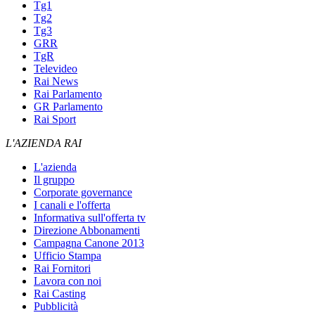
Tg1
Tg2
Tg3
GRR
TgR
Televideo
Rai News
Rai Parlamento
GR Parlamento
Rai Sport
L'AZIENDA RAI
L'azienda
Il gruppo
Corporate governance
I canali e l'offerta
Informativa sull'offerta tv
Direzione Abbonamenti
Campagna Canone 2013
Ufficio Stampa
Rai Fornitori
Lavora con noi
Rai Casting
Pubblicità