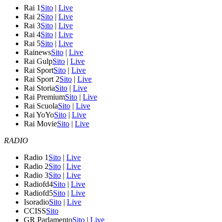
Rai 1
Sito
|
Live
Rai 2
Sito
|
Live
Rai 3
Sito
|
Live
Rai 4
Sito
|
Live
Rai 5
Sito
|
Live
Rainews
Sito
|
Live
Rai Gulp
Sito
|
Live
Rai Sport
Sito
|
Live
Rai Sport 2
Sito
|
Live
Rai Storia
Sito
|
Live
Rai Premium
Sito
|
Live
Rai Scuola
Sito
|
Live
Rai YoYo
Sito
|
Live
Rai Movie
Sito
|
Live
RADIO
Radio 1
Sito
|
Live
Radio 2
Sito
|
Live
Radio 3
Sito
|
Live
Radiofd4
Sito
|
Live
Radiofd5
Sito
|
Live
Isoradio
Sito
|
Live
CCISS
Sito
GR Parlamento
Sito
|
Live