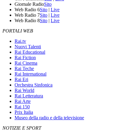
Giornale Radio
Sito
Web Radio 6
Sito
|
Live
Web Radio 7
Sito
|
Live
Web Radio 8
Sito
|
Live
PORTALI WEB
Rai.tv
Nuovi Talenti
Rai Educational
Rai Fiction
Rai Cinema
Rai Teche
Rai International
Rai Eri
Orchestra Sinfonica
Rai World
Rai Letteratura
Rai Arte
Rai 150
Prix Italia
Museo della radio e della televisione
NOTIZIE E SPORT