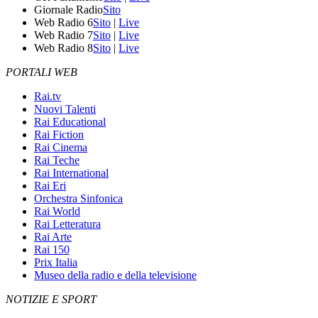
Giornale Radio
Sito
Web Radio 6
Sito
|
Live
Web Radio 7
Sito
|
Live
Web Radio 8
Sito
|
Live
PORTALI WEB
Rai.tv
Nuovi Talenti
Rai Educational
Rai Fiction
Rai Cinema
Rai Teche
Rai International
Rai Eri
Orchestra Sinfonica
Rai World
Rai Letteratura
Rai Arte
Rai 150
Prix Italia
Museo della radio e della televisione
NOTIZIE E SPORT