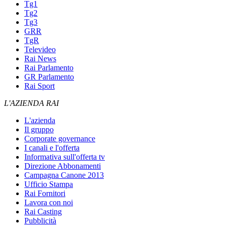
Tg1
Tg2
Tg3
GRR
TgR
Televideo
Rai News
Rai Parlamento
GR Parlamento
Rai Sport
L'AZIENDA RAI
L'azienda
Il gruppo
Corporate governance
I canali e l'offerta
Informativa sull'offerta tv
Direzione Abbonamenti
Campagna Canone 2013
Ufficio Stampa
Rai Fornitori
Lavora con noi
Rai Casting
Pubblicità