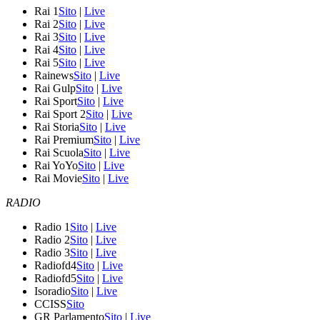
Rai 1
Sito
|
Live
Rai 2
Sito
|
Live
Rai 3
Sito
|
Live
Rai 4
Sito
|
Live
Rai 5
Sito
|
Live
Rainews
Sito
|
Live
Rai Gulp
Sito
|
Live
Rai Sport
Sito
|
Live
Rai Sport 2
Sito
|
Live
Rai Storia
Sito
|
Live
Rai Premium
Sito
|
Live
Rai Scuola
Sito
|
Live
Rai YoYo
Sito
|
Live
Rai Movie
Sito
|
Live
RADIO
Radio 1
Sito
|
Live
Radio 2
Sito
|
Live
Radio 3
Sito
|
Live
Radiofd4
Sito
|
Live
Radiofd5
Sito
|
Live
Isoradio
Sito
|
Live
CCISS
Sito
GR Parlamento
Sito
|
Live