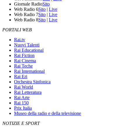
Giornale Radio
Sito
Web Radio 6
Sito
|
Live
Web Radio 7
Sito
|
Live
Web Radio 8
Sito
|
Live
PORTALI WEB
Rai.tv
Nuovi Talenti
Rai Educational
Rai Fiction
Rai Cinema
Rai Teche
Rai International
Rai Eri
Orchestra Sinfonica
Rai World
Rai Letteratura
Rai Arte
Rai 150
Prix Italia
Museo della radio e della televisione
NOTIZIE E SPORT