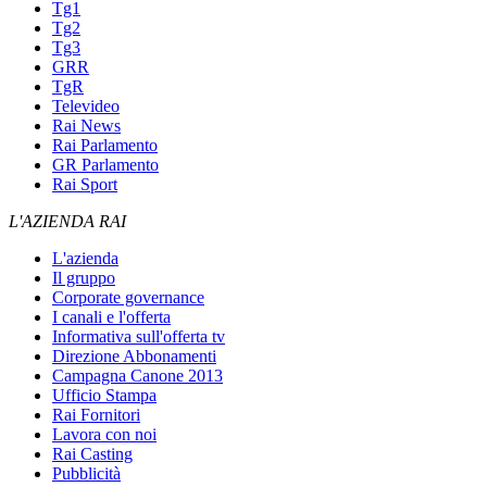
Tg1
Tg2
Tg3
GRR
TgR
Televideo
Rai News
Rai Parlamento
GR Parlamento
Rai Sport
L'AZIENDA RAI
L'azienda
Il gruppo
Corporate governance
I canali e l'offerta
Informativa sull'offerta tv
Direzione Abbonamenti
Campagna Canone 2013
Ufficio Stampa
Rai Fornitori
Lavora con noi
Rai Casting
Pubblicità