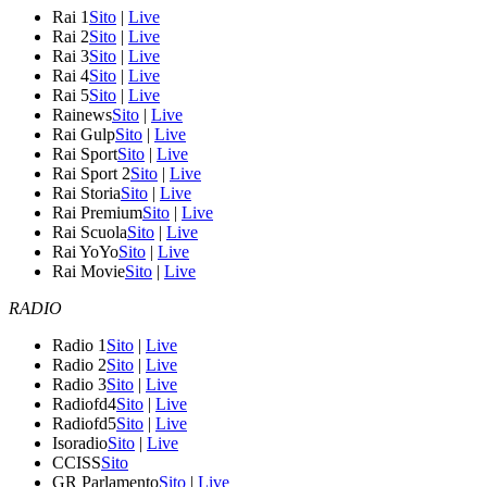
Rai 1
Sito
|
Live
Rai 2
Sito
|
Live
Rai 3
Sito
|
Live
Rai 4
Sito
|
Live
Rai 5
Sito
|
Live
Rainews
Sito
|
Live
Rai Gulp
Sito
|
Live
Rai Sport
Sito
|
Live
Rai Sport 2
Sito
|
Live
Rai Storia
Sito
|
Live
Rai Premium
Sito
|
Live
Rai Scuola
Sito
|
Live
Rai YoYo
Sito
|
Live
Rai Movie
Sito
|
Live
RADIO
Radio 1
Sito
|
Live
Radio 2
Sito
|
Live
Radio 3
Sito
|
Live
Radiofd4
Sito
|
Live
Radiofd5
Sito
|
Live
Isoradio
Sito
|
Live
CCISS
Sito
GR Parlamento
Sito
|
Live