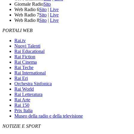
Giornale Radio
Sito
Web Radio 6
Sito
|
Live
Web Radio 7
Sito
|
Live
Web Radio 8
Sito
|
Live
PORTALI WEB
Rai.tv
Nuovi Talenti
Rai Educational
Rai Fiction
Rai Cinema
Rai Teche
Rai International
Rai Eri
Orchestra Sinfonica
Rai World
Rai Letteratura
Rai Arte
Rai 150
Prix Italia
Museo della radio e della televisione
NOTIZIE E SPORT