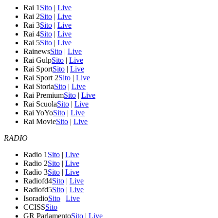
Rai 1
Sito
|
Live
Rai 2
Sito
|
Live
Rai 3
Sito
|
Live
Rai 4
Sito
|
Live
Rai 5
Sito
|
Live
Rainews
Sito
|
Live
Rai Gulp
Sito
|
Live
Rai Sport
Sito
|
Live
Rai Sport 2
Sito
|
Live
Rai Storia
Sito
|
Live
Rai Premium
Sito
|
Live
Rai Scuola
Sito
|
Live
Rai YoYo
Sito
|
Live
Rai Movie
Sito
|
Live
RADIO
Radio 1
Sito
|
Live
Radio 2
Sito
|
Live
Radio 3
Sito
|
Live
Radiofd4
Sito
|
Live
Radiofd5
Sito
|
Live
Isoradio
Sito
|
Live
CCISS
Sito
GR Parlamento
Sito
|
Live