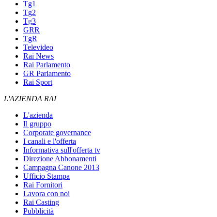
Tg1
Tg2
Tg3
GRR
TgR
Televideo
Rai News
Rai Parlamento
GR Parlamento
Rai Sport
L'AZIENDA RAI
L'azienda
Il gruppo
Corporate governance
I canali e l'offerta
Informativa sull'offerta tv
Direzione Abbonamenti
Campagna Canone 2013
Ufficio Stampa
Rai Fornitori
Lavora con noi
Rai Casting
Pubblicità