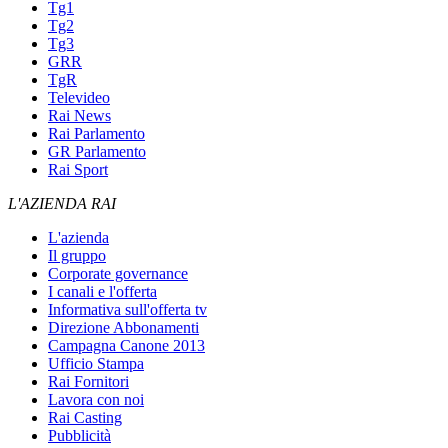
Tg1
Tg2
Tg3
GRR
TgR
Televideo
Rai News
Rai Parlamento
GR Parlamento
Rai Sport
L'AZIENDA RAI
L'azienda
Il gruppo
Corporate governance
I canali e l'offerta
Informativa sull'offerta tv
Direzione Abbonamenti
Campagna Canone 2013
Ufficio Stampa
Rai Fornitori
Lavora con noi
Rai Casting
Pubblicità