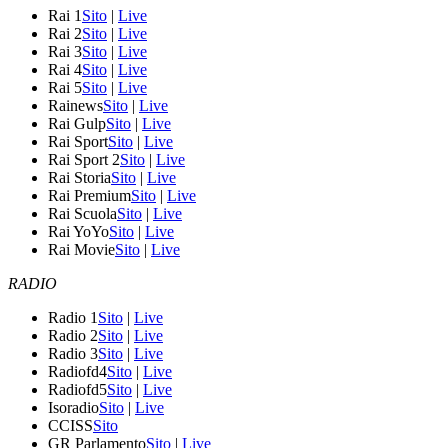
Rai 1
Sito
|
Live
Rai 2
Sito
|
Live
Rai 3
Sito
|
Live
Rai 4
Sito
|
Live
Rai 5
Sito
|
Live
Rainews
Sito
|
Live
Rai Gulp
Sito
|
Live
Rai Sport
Sito
|
Live
Rai Sport 2
Sito
|
Live
Rai Storia
Sito
|
Live
Rai Premium
Sito
|
Live
Rai Scuola
Sito
|
Live
Rai YoYo
Sito
|
Live
Rai Movie
Sito
|
Live
RADIO
Radio 1
Sito
|
Live
Radio 2
Sito
|
Live
Radio 3
Sito
|
Live
Radiofd4
Sito
|
Live
Radiofd5
Sito
|
Live
Isoradio
Sito
|
Live
CCISS
Sito
GR Parlamento
Sito
|
Live