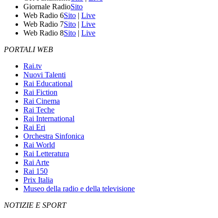
Giornale Radio
Sito
Web Radio 6
Sito
|
Live
Web Radio 7
Sito
|
Live
Web Radio 8
Sito
|
Live
PORTALI WEB
Rai.tv
Nuovi Talenti
Rai Educational
Rai Fiction
Rai Cinema
Rai Teche
Rai International
Rai Eri
Orchestra Sinfonica
Rai World
Rai Letteratura
Rai Arte
Rai 150
Prix Italia
Museo della radio e della televisione
NOTIZIE E SPORT