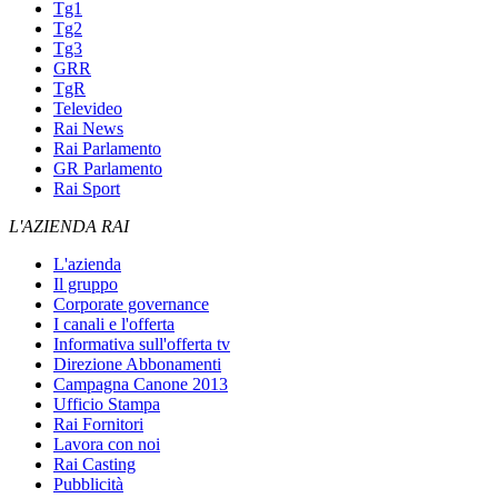
Tg1
Tg2
Tg3
GRR
TgR
Televideo
Rai News
Rai Parlamento
GR Parlamento
Rai Sport
L'AZIENDA RAI
L'azienda
Il gruppo
Corporate governance
I canali e l'offerta
Informativa sull'offerta tv
Direzione Abbonamenti
Campagna Canone 2013
Ufficio Stampa
Rai Fornitori
Lavora con noi
Rai Casting
Pubblicità