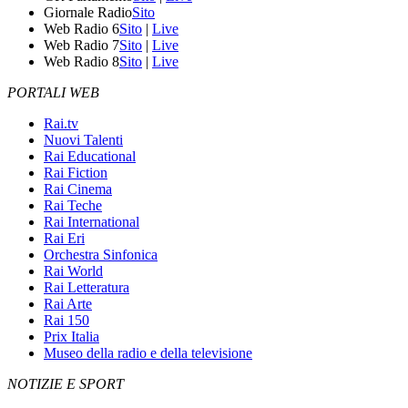
Giornale Radio
Sito
Web Radio 6
Sito
|
Live
Web Radio 7
Sito
|
Live
Web Radio 8
Sito
|
Live
PORTALI WEB
Rai.tv
Nuovi Talenti
Rai Educational
Rai Fiction
Rai Cinema
Rai Teche
Rai International
Rai Eri
Orchestra Sinfonica
Rai World
Rai Letteratura
Rai Arte
Rai 150
Prix Italia
Museo della radio e della televisione
NOTIZIE E SPORT