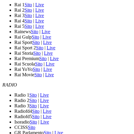
Rai 1
Sito
|
Live
Rai 2
Sito
|
Live
Rai 3
Sito
|
Live
Rai 4
Sito
|
Live
Rai 5
Sito
|
Live
Rainews
Sito
|
Live
Rai Gulp
Sito
|
Live
Rai Sport
Sito
|
Live
Rai Sport 2
Sito
|
Live
Rai Storia
Sito
|
Live
Rai Premium
Sito
|
Live
Rai Scuola
Sito
|
Live
Rai YoYo
Sito
|
Live
Rai Movie
Sito
|
Live
RADIO
Radio 1
Sito
|
Live
Radio 2
Sito
|
Live
Radio 3
Sito
|
Live
Radiofd4
Sito
|
Live
Radiofd5
Sito
|
Live
Isoradio
Sito
|
Live
CCISS
Sito
GR Parlamento
Sito
|
Live