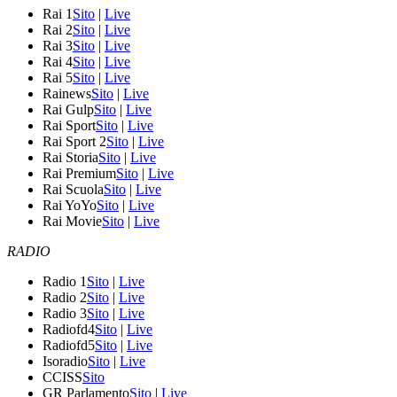
Rai 1
Sito
|
Live
Rai 2
Sito
|
Live
Rai 3
Sito
|
Live
Rai 4
Sito
|
Live
Rai 5
Sito
|
Live
Rainews
Sito
|
Live
Rai Gulp
Sito
|
Live
Rai Sport
Sito
|
Live
Rai Sport 2
Sito
|
Live
Rai Storia
Sito
|
Live
Rai Premium
Sito
|
Live
Rai Scuola
Sito
|
Live
Rai YoYo
Sito
|
Live
Rai Movie
Sito
|
Live
RADIO
Radio 1
Sito
|
Live
Radio 2
Sito
|
Live
Radio 3
Sito
|
Live
Radiofd4
Sito
|
Live
Radiofd5
Sito
|
Live
Isoradio
Sito
|
Live
CCISS
Sito
GR Parlamento
Sito
|
Live