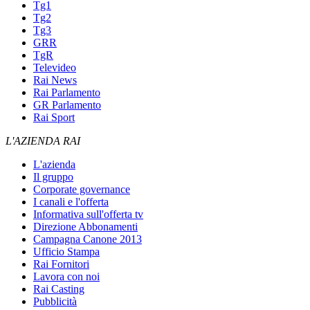
Tg1
Tg2
Tg3
GRR
TgR
Televideo
Rai News
Rai Parlamento
GR Parlamento
Rai Sport
L'AZIENDA RAI
L'azienda
Il gruppo
Corporate governance
I canali e l'offerta
Informativa sull'offerta tv
Direzione Abbonamenti
Campagna Canone 2013
Ufficio Stampa
Rai Fornitori
Lavora con noi
Rai Casting
Pubblicità