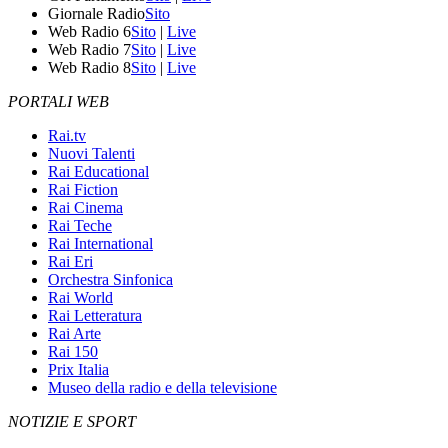
Giornale Radio
Sito
Web Radio 6
Sito
|
Live
Web Radio 7
Sito
|
Live
Web Radio 8
Sito
|
Live
PORTALI WEB
Rai.tv
Nuovi Talenti
Rai Educational
Rai Fiction
Rai Cinema
Rai Teche
Rai International
Rai Eri
Orchestra Sinfonica
Rai World
Rai Letteratura
Rai Arte
Rai 150
Prix Italia
Museo della radio e della televisione
NOTIZIE E SPORT