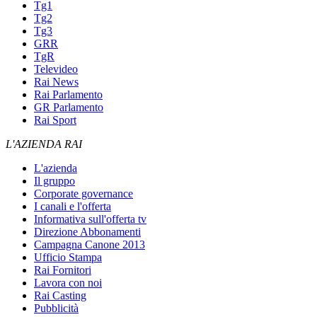
Tg1
Tg2
Tg3
GRR
TgR
Televideo
Rai News
Rai Parlamento
GR Parlamento
Rai Sport
L'AZIENDA RAI
L'azienda
Il gruppo
Corporate governance
I canali e l'offerta
Informativa sull'offerta tv
Direzione Abbonamenti
Campagna Canone 2013
Ufficio Stampa
Rai Fornitori
Lavora con noi
Rai Casting
Pubblicità