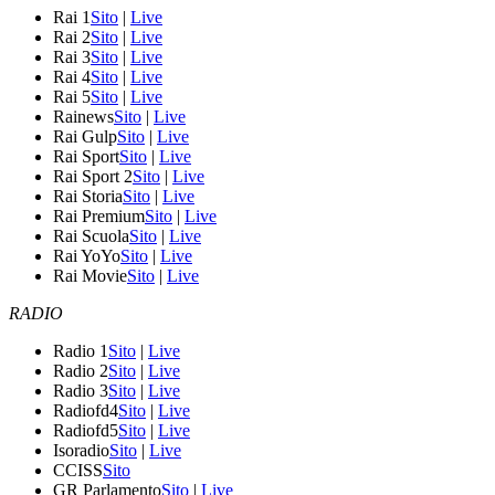
Rai 1
Sito
|
Live
Rai 2
Sito
|
Live
Rai 3
Sito
|
Live
Rai 4
Sito
|
Live
Rai 5
Sito
|
Live
Rainews
Sito
|
Live
Rai Gulp
Sito
|
Live
Rai Sport
Sito
|
Live
Rai Sport 2
Sito
|
Live
Rai Storia
Sito
|
Live
Rai Premium
Sito
|
Live
Rai Scuola
Sito
|
Live
Rai YoYo
Sito
|
Live
Rai Movie
Sito
|
Live
RADIO
Radio 1
Sito
|
Live
Radio 2
Sito
|
Live
Radio 3
Sito
|
Live
Radiofd4
Sito
|
Live
Radiofd5
Sito
|
Live
Isoradio
Sito
|
Live
CCISS
Sito
GR Parlamento
Sito
|
Live