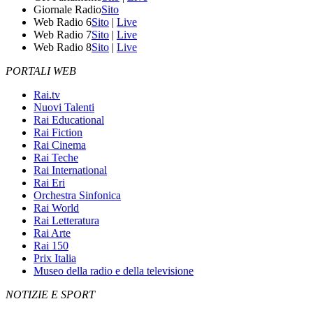
Giornale Radio
Sito
Web Radio 6
Sito
|
Live
Web Radio 7
Sito
|
Live
Web Radio 8
Sito
|
Live
PORTALI WEB
Rai.tv
Nuovi Talenti
Rai Educational
Rai Fiction
Rai Cinema
Rai Teche
Rai International
Rai Eri
Orchestra Sinfonica
Rai World
Rai Letteratura
Rai Arte
Rai 150
Prix Italia
Museo della radio e della televisione
NOTIZIE E SPORT