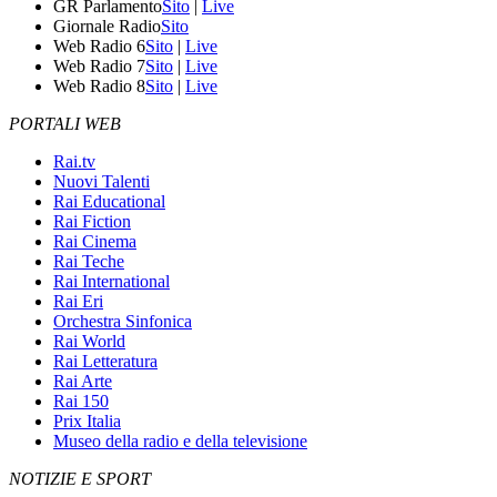
GR Parlamento
Sito
|
Live
Giornale Radio
Sito
Web Radio 6
Sito
|
Live
Web Radio 7
Sito
|
Live
Web Radio 8
Sito
|
Live
PORTALI WEB
Rai.tv
Nuovi Talenti
Rai Educational
Rai Fiction
Rai Cinema
Rai Teche
Rai International
Rai Eri
Orchestra Sinfonica
Rai World
Rai Letteratura
Rai Arte
Rai 150
Prix Italia
Museo della radio e della televisione
NOTIZIE E SPORT