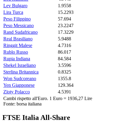
Lev Bulgaro
1.9558
Lira Turca
15.2293
Peso Filippino
57.694
Peso Messicano
23.2247
Rand Sudafricano
17.3229
Real Brasiliano
5.9488
Ringgit Malese
4.7316
Rublo Russo
86.017
Rupia Indiana
84.584
Shekel Israeliano
3.5596
Sterlina Britannica
0.8325
Won Sudcoreano
1355.8
Yen Giapponese
129.364
Zloty Polacco
4.5391
Cambi rispetto all'Euro. 1 Euro = 1936,27 Lire
Fonte: borsa italiana
FTSE Italia All-Share