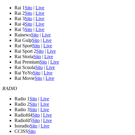
Rai 1
Sito
|
Live
Rai 2
Sito
|
Live
Rai 3
Sito
|
Live
Rai 4
Sito
|
Live
Rai 5
Sito
|
Live
Rainews
Sito
|
Live
Rai Gulp
Sito
|
Live
Rai Sport
Sito
|
Live
Rai Sport 2
Sito
|
Live
Rai Storia
Sito
|
Live
Rai Premium
Sito
|
Live
Rai Scuola
Sito
|
Live
Rai YoYo
Sito
|
Live
Rai Movie
Sito
|
Live
RADIO
Radio 1
Sito
|
Live
Radio 2
Sito
|
Live
Radio 3
Sito
|
Live
Radiofd4
Sito
|
Live
Radiofd5
Sito
|
Live
Isoradio
Sito
|
Live
CCISS
Sito