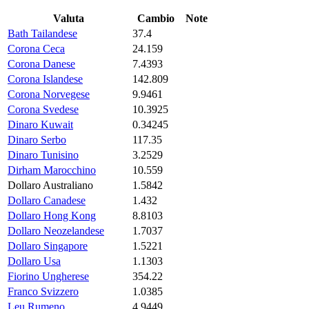
Valuta
Cambio
Note
Bath Tailandese
37.4
Corona Ceca
24.159
Corona Danese
7.4393
Corona Islandese
142.809
Corona Norvegese
9.9461
Corona Svedese
10.3925
Dinaro Kuwait
0.34245
Dinaro Serbo
117.35
Dinaro Tunisino
3.2529
Dirham Marocchino
10.559
Dollaro Australiano
1.5842
Dollaro Canadese
1.432
Dollaro Hong Kong
8.8103
Dollaro Neozelandese
1.7037
Dollaro Singapore
1.5221
Dollaro Usa
1.1303
Fiorino Ungherese
354.22
Franco Svizzero
1.0385
Leu Rumeno
4.9449