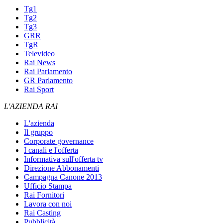
Tg1
Tg2
Tg3
GRR
TgR
Televideo
Rai News
Rai Parlamento
GR Parlamento
Rai Sport
L'AZIENDA RAI
L'azienda
Il gruppo
Corporate governance
I canali e l'offerta
Informativa sull'offerta tv
Direzione Abbonamenti
Campagna Canone 2013
Ufficio Stampa
Rai Fornitori
Lavora con noi
Rai Casting
Pubblicità