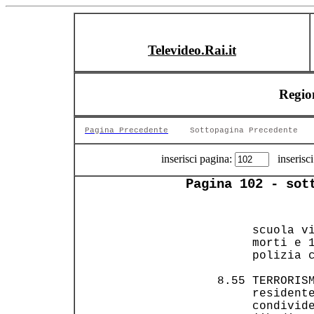
Televideo.Rai.it
Region
Pagina Precedente
Sottopagina Precedente
inserisci pagina:
inserisci
Pagina 102 - sot
       scuola vi
       morti e 1
       polizia c
  8.55 TERRORISM
       residente
       condivide