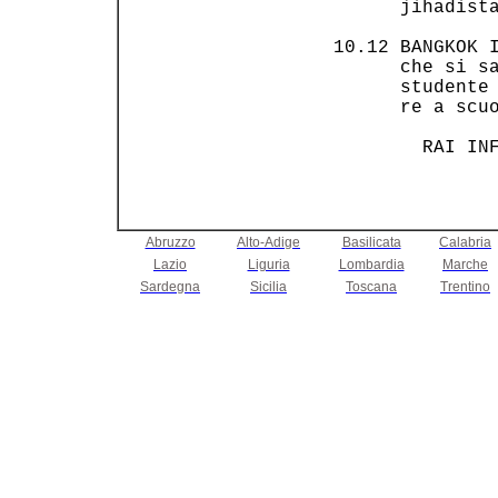
       jihadista
 10.12 BANGKOK I
       che si sa
       studente 
       re a scuo
         RAI IN
Abruzzo
Alto-Adige
Basilicata
Calabria
Lazio
Liguria
Lombardia
Marche
Sardegna
Sicilia
Toscana
Trentino