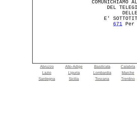
 COMUNICHIAMO AL
      DEL TELEGI
           DELLE
     E' SOTTOTI
671
Abruzzo
Alto-Adige
Basilicata
Calabria
Lazio
Liguria
Lombardia
Marche
Sardegna
Sicilia
Toscana
Trentino