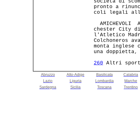
 società di scom
 pronto a rinunc
 coli legali all
   AMICHEVOLI  A
 chester City di
 l'Atletico Madr
 Colchoneros ava
 monta inglese c
 una doppietta, 
260
 Altri spor
Abruzzo
Alto-Adige
Basilicata
Calabria
Lazio
Liguria
Lombardia
Marche
Sardegna
Sicilia
Toscana
Trentino