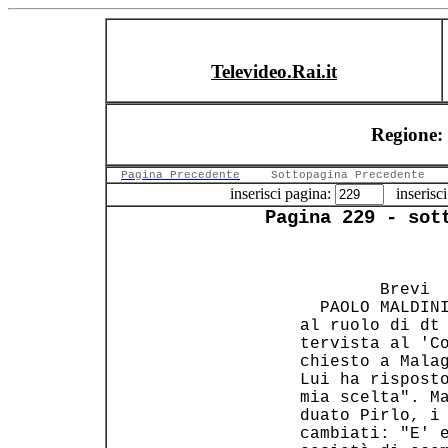
Televideo.Rai.it
Regione: 
Pagina Precedente
Sottopagina Precedente
inserisci pagina:
inserisci
Pagina 229 - sot
         Brevi  
   PAOLO MALDINI
 al ruolo di dt 
 tervista al 'Co
 chiesto a Malag
 Lui ha risposto
 mia scelta". Ma
 duato Pirlo, i 
 cambiati: "E' e