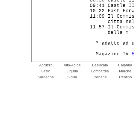
 08:58 Castle II
 09:41 Castle II
 10:22 Fast Forw
 11:09 Il Commis
       citta nel
 11:57 Il Commis
       della m  
   * adatto ad u
   Magazine TV 
Abruzzo
Alto-Adige
Basilicata
Calabria
Lazio
Liguria
Lombardia
Marche
Sardegna
Sicilia
Toscana
Trentino