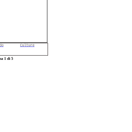
do
Culture
a 1 di 5