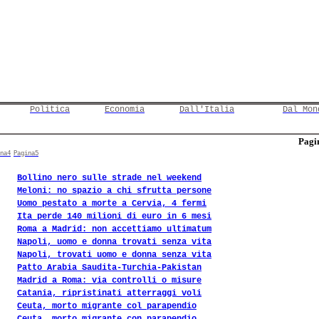
Politica
Economia
Dall'Italia
Dal Mon
Pagin
na4
Pagina5
Bollino nero sulle strade nel weekend
Meloni: no spazio a chi sfrutta persone
Uomo pestato a morte a Cervia, 4 fermi
Ita perde 140 milioni di euro in 6 mesi
Roma a Madrid: non accettiamo ultimatum
Napoli, uomo e donna trovati senza vita
Napoli, trovati uomo e donna senza vita
Patto Arabia Saudita-Turchia-Pakistan
Madrid a Roma: via controlli o misure
Catania, ripristinati atterraggi voli
Ceuta, morto migrante col parapendio