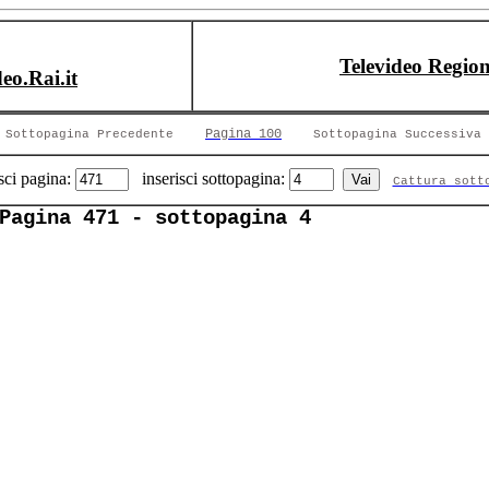
Televideo Region
deo.Rai.it
Pagina 100
Sottopagina Precedente
Sottopagina Successiva
sci pagina:
inserisci sottopagina:
Cattura sott
Pagina 471 - sottopagina 4