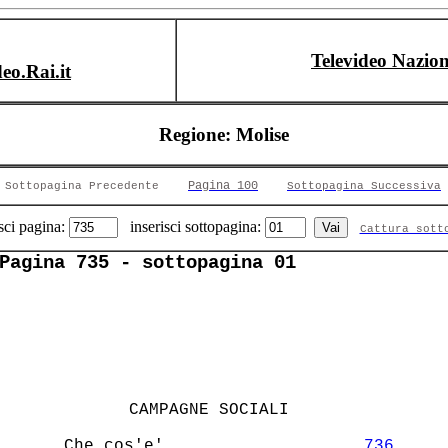
Televideo Nazion
deo.Rai.it
Regione: Molise
Pagina 100
Sottopagina Precedente
Sottopagina Successiva
sci pagina:
inserisci sottopagina:
Cattura sott
Pagina 735 - sottopagina 01
       CAMPAGNE SOCIALI          

    Che cos'e'                    
736