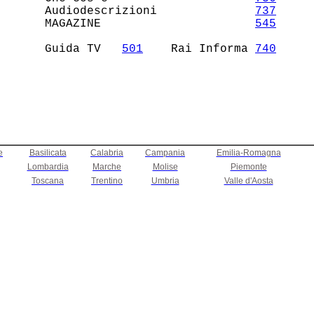
    Audiodescrizioni              
737
    MAGAZINE                      
545
    Guida TV   
501
    Rai Informa 
740
e
Basilicata
Calabria
Campania
Emilia-Romagna
Lombardia
Marche
Molise
Piemonte
Toscana
Trentino
Umbria
Valle d'Aosta