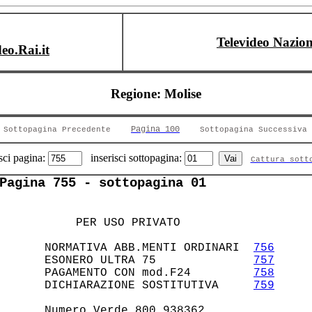
Televideo Nazion
deo.Rai.it
Regione: Molise
Pagina 100
Sottopagina Precedente
Sottopagina Successiva
sci pagina:
inserisci sottopagina:
Cattura sott
Pagina 755 - sottopagina 01
   PER USO PRIVATO           

    NORMATIVA ABB.MENTI ORDINARI  
756
    ESONERO ULTRA 75              
757
    PAGAMENTO CON mod.F24         
758
    DICHIARAZIONE SOSTITUTIVA     
759
    Numero Verde 800.938362             
