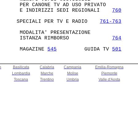
    PER CANONE TV AD USO PRIVATO        

    E INDIRIZZI SEDI REGIONALI    
760
   SPECIALI PER TV E RADIO    
761-763
    MODALITA' PRESENTAZIONE             

    ISTANZA RIMBORSO              
764
    MAGAZINE 
545
         GUIDA TV 
501
e
Basilicata
Calabria
Campania
Emilia-Romagna
Lombardia
Marche
Molise
Piemonte
Toscana
Trentino
Umbria
Valle d'Aosta