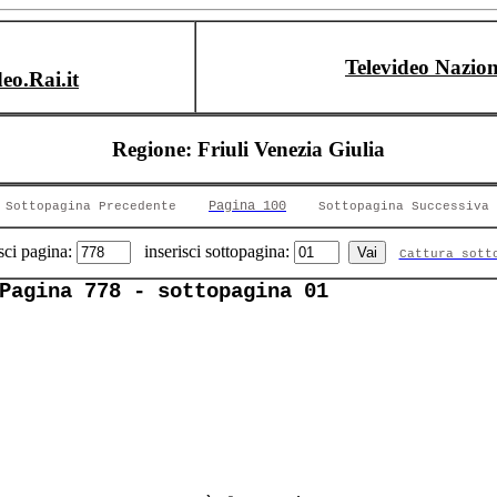
Televideo Nazion
deo.Rai.it
Regione: Friuli Venezia Giulia
Pagina 100
Sottopagina Precedente
Sottopagina Successiva
sci pagina:
inserisci sottopagina:
Cattura sott
Pagina 778 - sottopagina 01