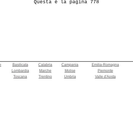
         Questa è la pagina 778         

e
Basilicata
Calabria
Campania
Emilia-Romagna
Lombardia
Marche
Molise
Piemonte
Toscana
Trentino
Umbria
Valle d'Aosta