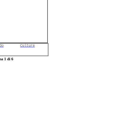
do
Culture
a 1 di 6