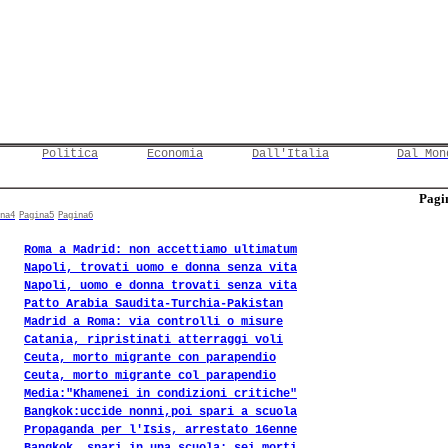
Politica
Economia
Dall'Italia
Dal Mon
Pagin
na4
Pagina5
Pagina6
Roma a Madrid: non accettiamo ultimatum
Napoli, trovati uomo e donna senza vita
Napoli, uomo e donna trovati senza vita
Patto Arabia Saudita-Turchia-Pakistan
Madrid a Roma: via controlli o misure
Catania, ripristinati atterraggi voli
Ceuta, morto migrante con parapendio
Ceuta, morto migrante col parapendio
Media:"Khamenei in condizioni critiche"
Bangkok:uccide nonni,poi spari a scuola
Propaganda per l'Isis, arrestato 16enne