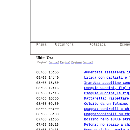
Prima
Ultim'ora
Politica
Econo
Ultim'Ora
Pagina1
Pagina2
Pagina3
Pagina4
Pagina5
08/08 16:00
Aumentata assistenza i
08/08 14:40
Litiga con ciclisti e 
08/08 13:30
Iran:Usa accettino con
08/08 12:16
Esequie Guccini, figli
08/08 12:15
Esequie Guccini,la fig
08/08 10:50
Mattarella: rispettare
08/08 09:30
Colpito da un fulmine,
08/08 08:00
Spagna: controlli a ch
08/08 08:00
Spagna:controlli su ch
07/08 21:00
Bollino nero sulle str
07/08 20:15
Meloni: no spazio a ch