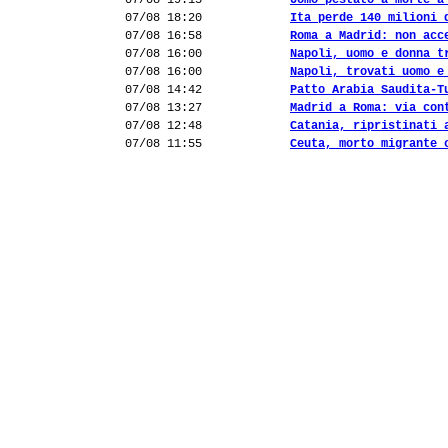
07/08 19:15
Uomo pestato a morte a
07/08 18:20
Ita perde 140 milioni 
07/08 16:58
Roma a Madrid: non acc
07/08 16:00
Napoli, uomo e donna t
07/08 16:00
Napoli, trovati uomo e
07/08 14:42
Patto Arabia Saudita-T
07/08 13:27
Madrid a Roma: via con
07/08 12:48
Catania, ripristinati 
07/08 11:55
Ceuta, morto migrante 