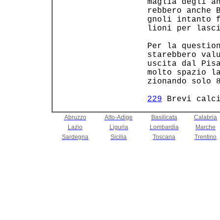
 maglia degli an
 rebbero anche B
 gnoli intanto f
 lioni per lasci
 Per la question
 starebbero valu
 uscita dal Pisa
 molto spazio la
 zionando solo 8
229
 Brevi calc
Abruzzo
Alto-Adige
Basilicata
Calabria
Lazio
Liguria
Lombardia
Marche
Sardegna
Sicilia
Toscana
Trentino