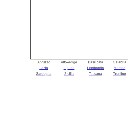
Abruzzo
Alto-Adige
Basilicata
Calabria
Lazio
Liguria
Lombardia
Marche
Sardegna
Sicilia
Toscana
Trentino