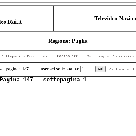
Televideo Nazion
deo.Rai.it
Regione: Puglia
Pagina 100
Sottopagina Precedente
Sottopagina Successiva
sci pagina:
inserisci sottopagina:
Cattura sott
Pagina 147 - sottopagina 1