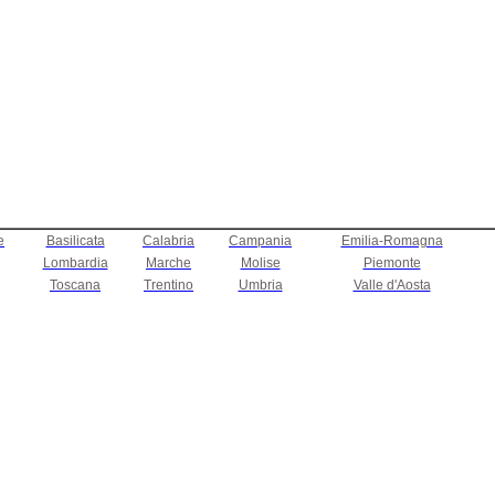
e
Basilicata
Calabria
Campania
Emilia-Romagna
Lombardia
Marche
Molise
Piemonte
Toscana
Trentino
Umbria
Valle d'Aosta