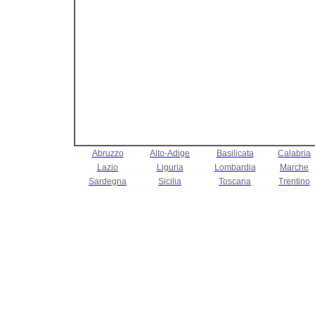
Abruzzo
Alto-Adige
Basilicata
Calabria
Lazio
Liguria
Lombardia
Marche
Sardegna
Sicilia
Toscana
Trentino