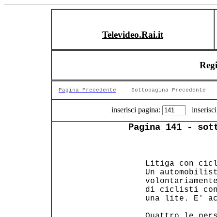
Televideo.Rai.it
Reg
Pagina Precedente
Sottopagina Precedente
inserisci pagina:
inserisci
Pagina 141 - sot
 Litiga con cicl
 Un automobilist
 volontariamente
 di ciclisti con
 una lite. E' ac
 Quattro le pers