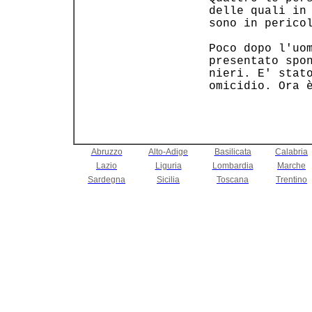
 delle quali in 
 sono in pericol
 Poco dopo l'uom
 presentato spon
 nieri. E' stato
 omicidio. Ora è
Abruzzo
Alto-Adige
Basilicata
Calabria
Lazio
Liguria
Lombardia
Marche
Sardegna
Sicilia
Toscana
Trentino