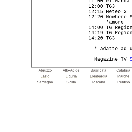
 11:00 Ri-Manda 
 12:00 TG3      
 12:15 Meteo 3  
 12:20 Nowhere S
       'amore   
 14:00 TG Region
 14:19 TG Region
 14:20 TG3      
   * adatto ad u
   Magazine TV 
Abruzzo
Alto-Adige
Basilicata
Calabria
Lazio
Liguria
Lombardia
Marche
Sardegna
Sicilia
Toscana
Trentino