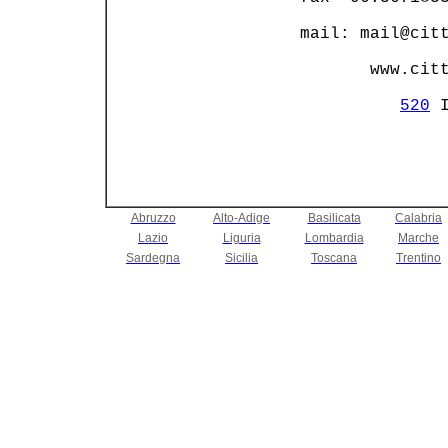
 mail: mail@citt
        www.citt
                
520
Abruzzo
Alto-Adige
Basilicata
Calabria
Lazio
Liguria
Lombardia
Marche
Sardegna
Sicilia
Toscana
Trentino