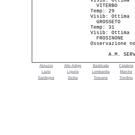
 Visib: Ottima  
   VITERBO      
 Temp: 29       
 Visib: Ottima  
   GROSSETO     
 Temp: 31       
 Visib: Ottima  
   FROSINONE    
 Osservazione no
Abruzzo
Alto-Adige
Basilicata
Calabria
Lazio
Liguria
Lombardia
Marche
Sardegna
Sicilia
Toscana
Trentino