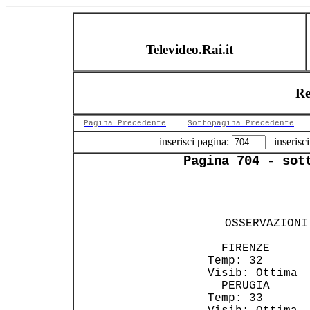
Televideo.Rai.it
Re
Pagina Precedente
Sottopagina Precedente
inserisci pagina:
inserisci
Pagina 704 - sot
                
                
  OSSERVAZIONI
                
   FIRENZE      
 Temp: 32       
 Visib: Ottima  
   PERUGIA      
 Temp: 33       