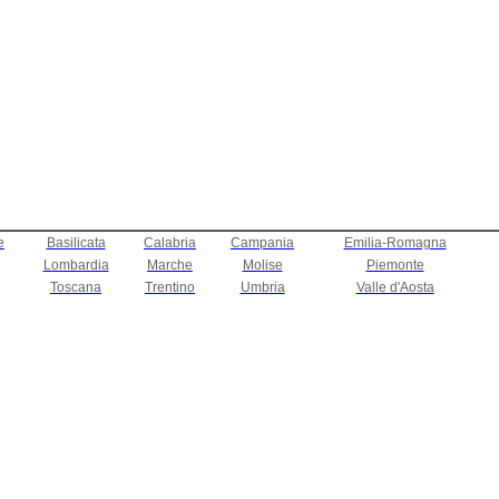
e
Basilicata
Calabria
Campania
Emilia-Romagna
Lombardia
Marche
Molise
Piemonte
Toscana
Trentino
Umbria
Valle d'Aosta