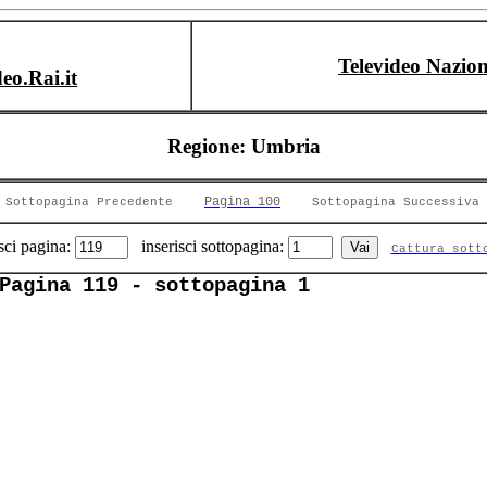
Televideo Nazion
deo.Rai.it
Regione: Umbria
Pagina 100
Sottopagina Precedente
Sottopagina Successiva
sci pagina:
inserisci sottopagina:
Cattura sott
Pagina 119 - sottopagina 1