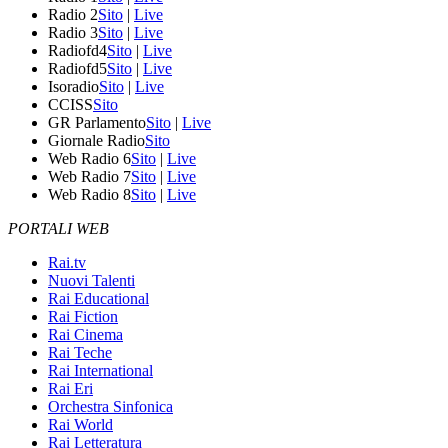
Radio 2
Sito
|
Live
Radio 3
Sito
|
Live
Radiofd4
Sito
|
Live
Radiofd5
Sito
|
Live
Isoradio
Sito
|
Live
CCISS
Sito
GR Parlamento
Sito
|
Live
Giornale Radio
Sito
Web Radio 6
Sito
|
Live
Web Radio 7
Sito
|
Live
Web Radio 8
Sito
|
Live
PORTALI WEB
Rai.tv
Nuovi Talenti
Rai Educational
Rai Fiction
Rai Cinema
Rai Teche
Rai International
Rai Eri
Orchestra Sinfonica
Rai World
Rai Letteratura