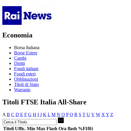
Economia
Borsa Italiana
Borse Estere
Cambi
Diritti
Fondi italiani
Fondi esteri
Obbligazioni
Titoli di Stato
Warrants
Titoli FTSE Italia All-Share
A
B
C
D
E
F
G
H
I
J
K
L
M
N
O
P
Q
R
S
T
U
V
W
X
Y
Z
Titoli
Uffic.
Min
Max
Flash
Ora flash
%Fl/Ri