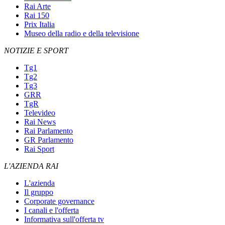
Rai Arte
Rai 150
Prix Italia
Museo della radio e della televisione
NOTIZIE E SPORT
Tg1
Tg2
Tg3
GRR
TgR
Televideo
Rai News
Rai Parlamento
GR Parlamento
Rai Sport
L'AZIENDA RAI
L'azienda
Il gruppo
Corporate governance
I canali e l'offerta
Informativa sull'offerta tv