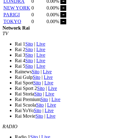
LONDRA
0
0.00%
NEW YORK
0
0.00%
PARIGI
0
0.00%
TOKYO
0
0.00%
Network Rai
TV
Rai 1
Sito
|
Live
Rai 2
Sito
|
Live
Rai 3
Sito
|
Live
Rai 4
Sito
|
Live
Rai 5
Sito
|
Live
Rainews
Sito
|
Live
Rai Gulp
Sito
|
Live
Rai Sport
Sito
|
Live
Rai Sport 2
Sito
|
Live
Rai Storia
Sito
|
Live
Rai Premium
Sito
|
Live
Rai Scuola
Sito
|
Live
Rai YoYo
Sito
|
Live
Rai Movie
Sito
|
Live
RADIO
Radio 1
Sito
|
Live