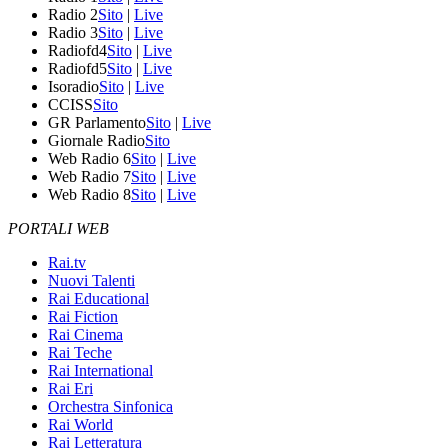
Radio 2
Sito
|
Live
Radio 3
Sito
|
Live
Radiofd4
Sito
|
Live
Radiofd5
Sito
|
Live
Isoradio
Sito
|
Live
CCISS
Sito
GR Parlamento
Sito
|
Live
Giornale Radio
Sito
Web Radio 6
Sito
|
Live
Web Radio 7
Sito
|
Live
Web Radio 8
Sito
|
Live
PORTALI WEB
Rai.tv
Nuovi Talenti
Rai Educational
Rai Fiction
Rai Cinema
Rai Teche
Rai International
Rai Eri
Orchestra Sinfonica
Rai World
Rai Letteratura