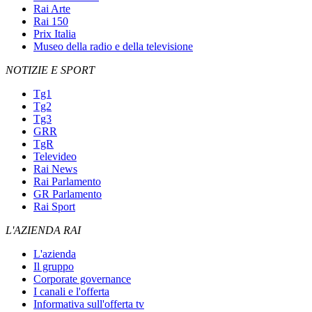
Rai Arte
Rai 150
Prix Italia
Museo della radio e della televisione
NOTIZIE E SPORT
Tg1
Tg2
Tg3
GRR
TgR
Televideo
Rai News
Rai Parlamento
GR Parlamento
Rai Sport
L'AZIENDA RAI
L'azienda
Il gruppo
Corporate governance
I canali e l'offerta
Informativa sull'offerta tv