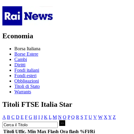
Economia
Borsa Italiana
Borse Estere
Cambi
Diritti
Fondi italiani
Fondi esteri
Obbligazioni
Titoli di Stato
Warrants
Titoli FTSE Italia Star
A
B
C
D
E
F
G
H
I
J
K
L
M
N
O
P
Q
R
S
T
U
V
W
X
Y
Z
Titoli
Uffic.
Min
Max
Flash
Ora flash
%Fl/Ri