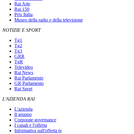
Rai Arte
Rai 150
Prix Italia
Museo della radio e della televisione
NOTIZIE E SPORT
Tg1
Tg2
Tg3
GRR
TgR
Televideo
Rai News
Rai Parlamento
GR Parlamento
Rai Sport
L'AZIENDA RAI
L'azienda
Il gruppo
Corporate governance
I canali e l'offerta
Informativa sull'offerta tv