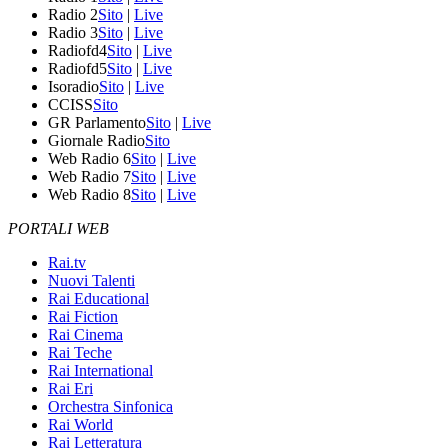
Radio 2
Sito
|
Live
Radio 3
Sito
|
Live
Radiofd4
Sito
|
Live
Radiofd5
Sito
|
Live
Isoradio
Sito
|
Live
CCISS
Sito
GR Parlamento
Sito
|
Live
Giornale Radio
Sito
Web Radio 6
Sito
|
Live
Web Radio 7
Sito
|
Live
Web Radio 8
Sito
|
Live
PORTALI WEB
Rai.tv
Nuovi Talenti
Rai Educational
Rai Fiction
Rai Cinema
Rai Teche
Rai International
Rai Eri
Orchestra Sinfonica
Rai World
Rai Letteratura