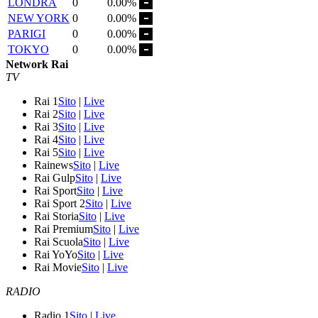
LONDRA
0
0.00%
NEW YORK
0
0.00%
PARIGI
0
0.00%
TOKYO
0
0.00%
Network Rai
TV
Rai 1
Sito
|
Live
Rai 2
Sito
|
Live
Rai 3
Sito
|
Live
Rai 4
Sito
|
Live
Rai 5
Sito
|
Live
Rainews
Sito
|
Live
Rai Gulp
Sito
|
Live
Rai Sport
Sito
|
Live
Rai Sport 2
Sito
|
Live
Rai Storia
Sito
|
Live
Rai Premium
Sito
|
Live
Rai Scuola
Sito
|
Live
Rai YoYo
Sito
|
Live
Rai Movie
Sito
|
Live
RADIO
Radio 1
Sito
|
Live