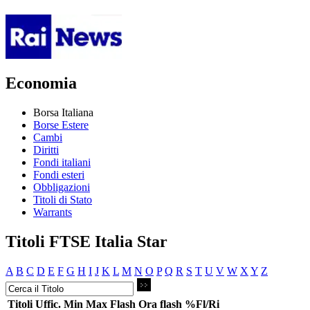
Economia
Borsa Italiana
Borse Estere
Cambi
Diritti
Fondi italiani
Fondi esteri
Obbligazioni
Titoli di Stato
Warrants
Titoli FTSE Italia Star
A
B
C
D
E
F
G
H
I
J
K
L
M
N
O
P
Q
R
S
T
U
V
W
X
Y
Z
Titoli
Uffic.
Min
Max
Flash
Ora flash
%Fl/Ri