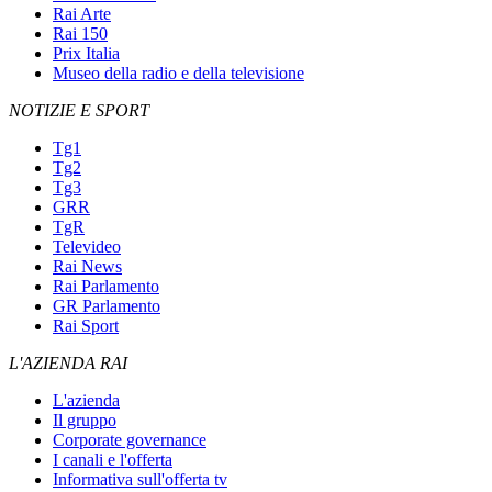
Rai Arte
Rai 150
Prix Italia
Museo della radio e della televisione
NOTIZIE E SPORT
Tg1
Tg2
Tg3
GRR
TgR
Televideo
Rai News
Rai Parlamento
GR Parlamento
Rai Sport
L'AZIENDA RAI
L'azienda
Il gruppo
Corporate governance
I canali e l'offerta
Informativa sull'offerta tv