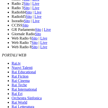
Radio 2
Sito
|
Live
Radio 3
Sito
|
Live
Radiofd4
Sito
|
Live
Radiofd5
Sito
|
Live
Isoradio
Sito
|
Live
CCISS
Sito
GR Parlamento
Sito
|
Live
Giornale Radio
Sito
Web Radio 6
Sito
|
Live
Web Radio 7
Sito
|
Live
Web Radio 8
Sito
|
Live
PORTALI WEB
Rai.tv
Nuovi Talenti
Rai Educational
Rai Fiction
Rai Cinema
Rai Teche
Rai International
Rai Eri
Orchestra Sinfonica
Rai World
Rai Letteratura