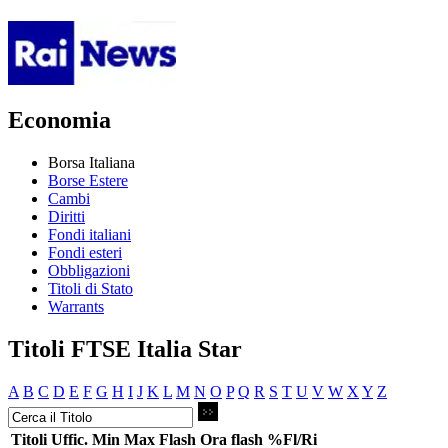
Economia
Borsa Italiana
Borse Estere
Cambi
Diritti
Fondi italiani
Fondi esteri
Obbligazioni
Titoli di Stato
Warrants
Titoli FTSE Italia Star
A
B
C
D
E
F
G
H
I
J
K
L
M
N
O
P
Q
R
S
T
U
V
W
X
Y
Z
Titoli
Uffic.
Min
Max
Flash
Ora flash
%Fl/Ri