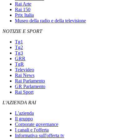
Rai Arte
Rai 150
Prix Italia
Museo della radio e della televisione
NOTIZIE E SPORT
Tg1
Tg2
Tg3
GRR
TgR
Televideo
Rai News
Rai Parlamento
GR Parlamento
Rai Sport
L'AZIENDA RAI
L'azienda
Il gruppo
Corporate governance
I canali e l'offerta
Informativa sull'offerta tv