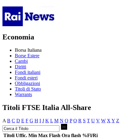
Economia
Borsa Italiana
Borse Estere
Cambi
Diritti
Fondi italiani
Fondi esteri
Obbligazioni
Titoli di Stato
Warrants
Titoli FTSE Italia All-Share
A
B
C
D
E
F
G
H
I
J
K
L
M
N
O
P
Q
R
S
T
U
V
W
X
Y
Z
Titoli
Uffic.
Min
Max
Flash
Ora flash
%Fl/Ri