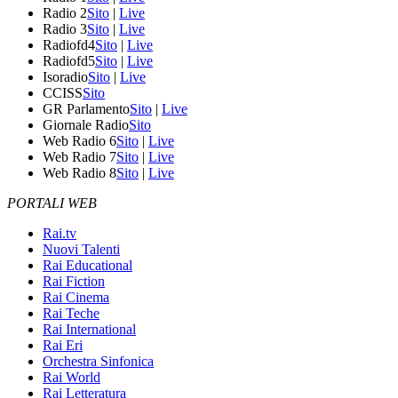
Radio 2
Sito
|
Live
Radio 3
Sito
|
Live
Radiofd4
Sito
|
Live
Radiofd5
Sito
|
Live
Isoradio
Sito
|
Live
CCISS
Sito
GR Parlamento
Sito
|
Live
Giornale Radio
Sito
Web Radio 6
Sito
|
Live
Web Radio 7
Sito
|
Live
Web Radio 8
Sito
|
Live
PORTALI WEB
Rai.tv
Nuovi Talenti
Rai Educational
Rai Fiction
Rai Cinema
Rai Teche
Rai International
Rai Eri
Orchestra Sinfonica
Rai World
Rai Letteratura