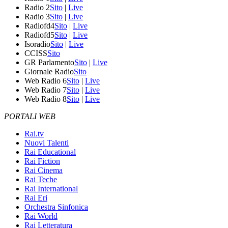
Radio 2
Sito
|
Live
Radio 3
Sito
|
Live
Radiofd4
Sito
|
Live
Radiofd5
Sito
|
Live
Isoradio
Sito
|
Live
CCISS
Sito
GR Parlamento
Sito
|
Live
Giornale Radio
Sito
Web Radio 6
Sito
|
Live
Web Radio 7
Sito
|
Live
Web Radio 8
Sito
|
Live
PORTALI WEB
Rai.tv
Nuovi Talenti
Rai Educational
Rai Fiction
Rai Cinema
Rai Teche
Rai International
Rai Eri
Orchestra Sinfonica
Rai World
Rai Letteratura