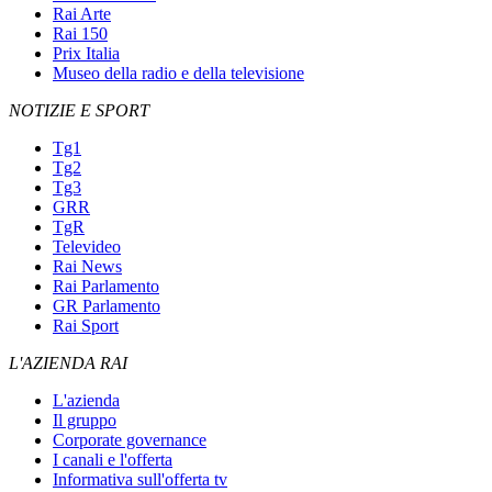
Rai Arte
Rai 150
Prix Italia
Museo della radio e della televisione
NOTIZIE E SPORT
Tg1
Tg2
Tg3
GRR
TgR
Televideo
Rai News
Rai Parlamento
GR Parlamento
Rai Sport
L'AZIENDA RAI
L'azienda
Il gruppo
Corporate governance
I canali e l'offerta
Informativa sull'offerta tv