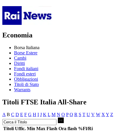
Economia
Borsa Italiana
Borse Estere
Cambi
Diritti
Fondi italiani
Fondi esteri
Obbligazioni
Titoli di Stato
Warrants
Titoli FTSE Italia All-Share
A
B
C
D
E
F
G
H
I
J
K
L
M
N
O
P
Q
R
S
T
U
V
W
X
Y
Z
Titoli
Uffic.
Min
Max
Flash
Ora flash
%Fl/Ri