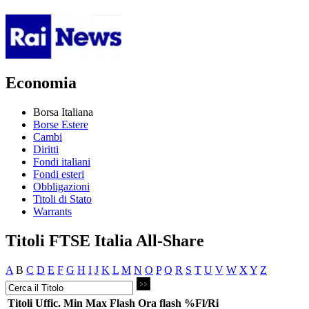
Economia
Borsa Italiana
Borse Estere
Cambi
Diritti
Fondi italiani
Fondi esteri
Obbligazioni
Titoli di Stato
Warrants
Titoli FTSE Italia All-Share
A
B
C
D
E
F
G
H
I
J
K
L
M
N
O
P
Q
R
S
T
U
V
W
X
Y
Z
Titoli
Uffic.
Min
Max
Flash
Ora flash
%Fl/Ri