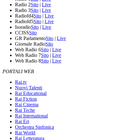
Radio 2
Sito
|
Live
Radio 3
Sito
|
Live
Radiofd4
Sito
|
Live
Radiofd5
Sito
|
Live
Isoradio
Sito
|
Live
CCISS
Sito
GR Parlamento
Sito
|
Live
Giornale Radio
Sito
Web Radio 6
Sito
|
Live
Web Radio 7
Sito
|
Live
Web Radio 8
Sito
|
Live
PORTALI WEB
Rai.tv
Nuovi Talenti
Rai Educational
Rai Fiction
Rai Cinema
Rai Teche
Rai International
Rai Eri
Orchestra Sinfonica
Rai World
Rai Letteratura