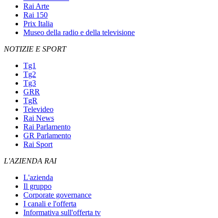
Rai Arte
Rai 150
Prix Italia
Museo della radio e della televisione
NOTIZIE E SPORT
Tg1
Tg2
Tg3
GRR
TgR
Televideo
Rai News
Rai Parlamento
GR Parlamento
Rai Sport
L'AZIENDA RAI
L'azienda
Il gruppo
Corporate governance
I canali e l'offerta
Informativa sull'offerta tv