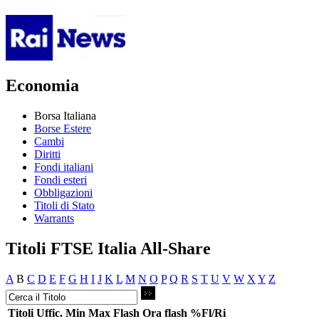
Economia
Borsa Italiana
Borse Estere
Cambi
Diritti
Fondi italiani
Fondi esteri
Obbligazioni
Titoli di Stato
Warrants
Titoli FTSE Italia All-Share
A
B
C
D
E
F
G
H
I
J
K
L
M
N
O
P
Q
R
S
T
U
V
W
X
Y
Z
Titoli
Uffic.
Min
Max
Flash
Ora flash
%Fl/Ri