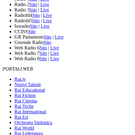
Radio 2
Sito
|
Live
Radio 3
Sito
|
Live
Radiofd4
Sito
|
Live
Radiofd5
Sito
|
Live
Isoradio
Sito
|
Live
CCISS
Sito
GR Parlamento
Sito
|
Live
Giornale Radio
Sito
Web Radio 6
Sito
|
Live
Web Radio 7
Sito
|
Live
Web Radio 8
Sito
|
Live
PORTALI WEB
Rai.tv
Nuovi Talenti
Rai Educational
Rai Fiction
Rai Cinema
Rai Teche
Rai International
Rai Eri
Orchestra Sinfonica
Rai World
Rai Letteratura