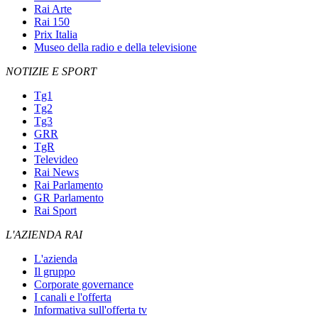
Rai Arte
Rai 150
Prix Italia
Museo della radio e della televisione
NOTIZIE E SPORT
Tg1
Tg2
Tg3
GRR
TgR
Televideo
Rai News
Rai Parlamento
GR Parlamento
Rai Sport
L'AZIENDA RAI
L'azienda
Il gruppo
Corporate governance
I canali e l'offerta
Informativa sull'offerta tv