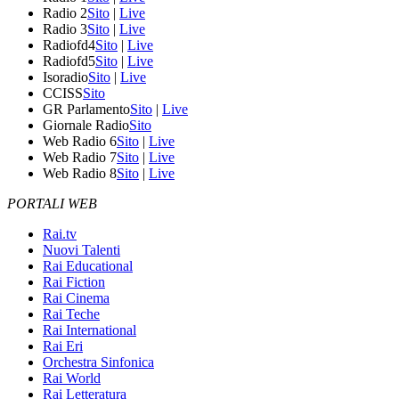
Radio 2
Sito
|
Live
Radio 3
Sito
|
Live
Radiofd4
Sito
|
Live
Radiofd5
Sito
|
Live
Isoradio
Sito
|
Live
CCISS
Sito
GR Parlamento
Sito
|
Live
Giornale Radio
Sito
Web Radio 6
Sito
|
Live
Web Radio 7
Sito
|
Live
Web Radio 8
Sito
|
Live
PORTALI WEB
Rai.tv
Nuovi Talenti
Rai Educational
Rai Fiction
Rai Cinema
Rai Teche
Rai International
Rai Eri
Orchestra Sinfonica
Rai World
Rai Letteratura