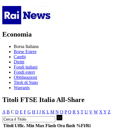
Economia
Borsa Italiana
Borse Estere
Cambi
Diritti
Fondi italiani
Fondi esteri
Obbligazioni
Titoli di Stato
Warrants
Titoli FTSE Italia All-Share
A
B
C
D
E
F
G
H
I
J
K
L
M
N
O
P
Q
R
S
T
U
V
W
X
Y
Z
Titoli
Uffic.
Min
Max
Flash
Ora flash
%Fl/Ri