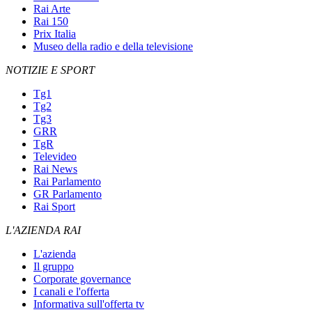
Rai Arte
Rai 150
Prix Italia
Museo della radio e della televisione
NOTIZIE E SPORT
Tg1
Tg2
Tg3
GRR
TgR
Televideo
Rai News
Rai Parlamento
GR Parlamento
Rai Sport
L'AZIENDA RAI
L'azienda
Il gruppo
Corporate governance
I canali e l'offerta
Informativa sull'offerta tv