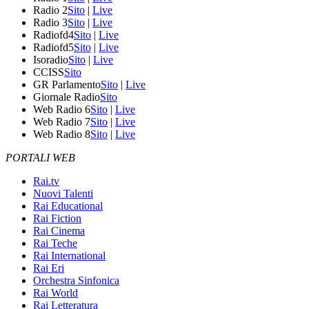
Radio 2
Sito
|
Live
Radio 3
Sito
|
Live
Radiofd4
Sito
|
Live
Radiofd5
Sito
|
Live
Isoradio
Sito
|
Live
CCISS
Sito
GR Parlamento
Sito
|
Live
Giornale Radio
Sito
Web Radio 6
Sito
|
Live
Web Radio 7
Sito
|
Live
Web Radio 8
Sito
|
Live
PORTALI WEB
Rai.tv
Nuovi Talenti
Rai Educational
Rai Fiction
Rai Cinema
Rai Teche
Rai International
Rai Eri
Orchestra Sinfonica
Rai World
Rai Letteratura