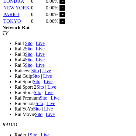
LONDRA
0
0.00%
NEW YORK
0
0.00%
PARIGI
0
0.00%
TOKYO
0
0.00%
Network Rai
TV
Rai 1
Sito
|
Live
Rai 2
Sito
|
Live
Rai 3
Sito
|
Live
Rai 4
Sito
|
Live
Rai 5
Sito
|
Live
Rainews
Sito
|
Live
Rai Gulp
Sito
|
Live
Rai Sport
Sito
|
Live
Rai Sport 2
Sito
|
Live
Rai Storia
Sito
|
Live
Rai Premium
Sito
|
Live
Rai Scuola
Sito
|
Live
Rai YoYo
Sito
|
Live
Rai Movie
Sito
|
Live
RADIO
Radio 1
Sito
|
Live