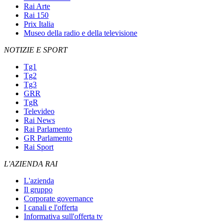
Rai Arte
Rai 150
Prix Italia
Museo della radio e della televisione
NOTIZIE E SPORT
Tg1
Tg2
Tg3
GRR
TgR
Televideo
Rai News
Rai Parlamento
GR Parlamento
Rai Sport
L'AZIENDA RAI
L'azienda
Il gruppo
Corporate governance
I canali e l'offerta
Informativa sull'offerta tv