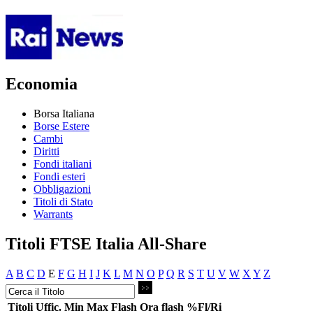
Economia
Borsa Italiana
Borse Estere
Cambi
Diritti
Fondi italiani
Fondi esteri
Obbligazioni
Titoli di Stato
Warrants
Titoli FTSE Italia All-Share
A
B
C
D
E
F
G
H
I
J
K
L
M
N
O
P
Q
R
S
T
U
V
W
X
Y
Z
Titoli
Uffic.
Min
Max
Flash
Ora flash
%Fl/Ri