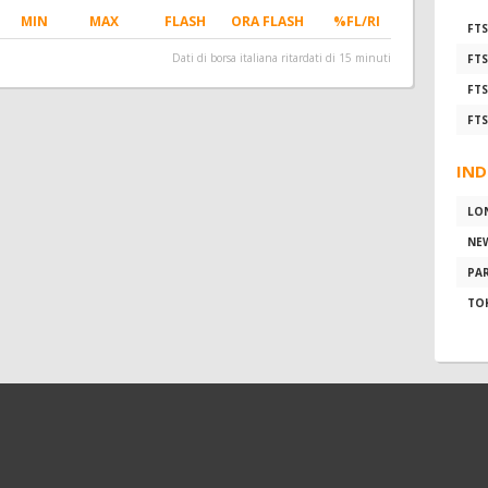
MIN
MAX
FLASH
ORA FLASH
%FL/RI
FTS
Dati di borsa italiana ritardati di 15 minuti
FTS
FTS
FTS
IND
LO
NE
PAR
TO