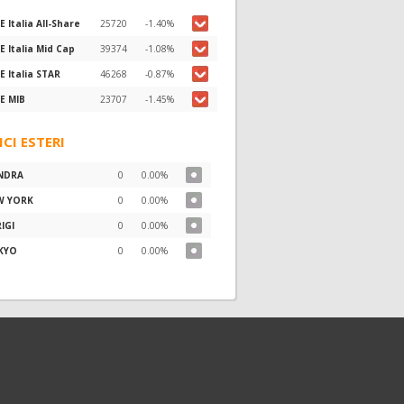
E Italia All-Share
25720
-1.40%
E Italia Mid Cap
39374
-1.08%
E Italia STAR
46268
-0.87%
E MIB
23707
-1.45%
ICI ESTERI
NDRA
0
0.00%
W YORK
0
0.00%
IGI
0
0.00%
KYO
0
0.00%