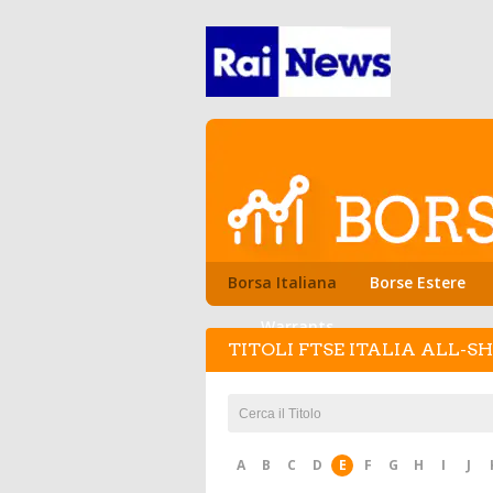
Borsa Italiana
Borse Estere
Warrants
TITOLI FTSE ITALIA ALL-S
A
B
C
D
E
F
G
H
I
J