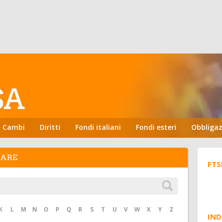
Cambi
Diritti
Fondi italiani
Fondi esteri
Obbligaz
HARE
FTS
K
L
M
N
O
P
Q
R
S
T
U
V
W
X
Y
Z
IND