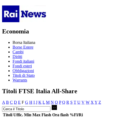
Economia
Borsa Italiana
Borse Estere
Cambi
Diritti
Fondi italiani
Fondi esteri
Obbligazioni
Titoli di Stato
Warrants
Titoli FTSE Italia All-Share
A
B
C
D
E
F
G
H
I
J
K
L
M
N
O
P
Q
R
S
T
U
V
W
X
Y
Z
Titoli
Uffic.
Min
Max
Flash
Ora flash
%Fl/Ri