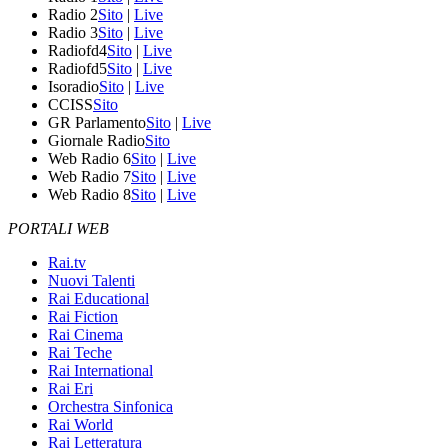
Radio 2
Sito
|
Live
Radio 3
Sito
|
Live
Radiofd4
Sito
|
Live
Radiofd5
Sito
|
Live
Isoradio
Sito
|
Live
CCISS
Sito
GR Parlamento
Sito
|
Live
Giornale Radio
Sito
Web Radio 6
Sito
|
Live
Web Radio 7
Sito
|
Live
Web Radio 8
Sito
|
Live
PORTALI WEB
Rai.tv
Nuovi Talenti
Rai Educational
Rai Fiction
Rai Cinema
Rai Teche
Rai International
Rai Eri
Orchestra Sinfonica
Rai World
Rai Letteratura