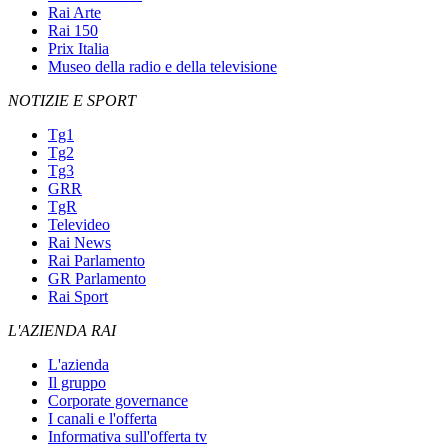
Rai Arte
Rai 150
Prix Italia
Museo della radio e della televisione
NOTIZIE E SPORT
Tg1
Tg2
Tg3
GRR
TgR
Televideo
Rai News
Rai Parlamento
GR Parlamento
Rai Sport
L'AZIENDA RAI
L'azienda
Il gruppo
Corporate governance
I canali e l'offerta
Informativa sull'offerta tv