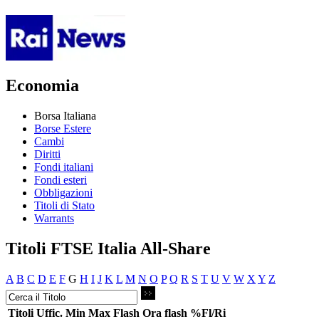
Economia
Borsa Italiana
Borse Estere
Cambi
Diritti
Fondi italiani
Fondi esteri
Obbligazioni
Titoli di Stato
Warrants
Titoli FTSE Italia All-Share
A
B
C
D
E
F
G
H
I
J
K
L
M
N
O
P
Q
R
S
T
U
V
W
X
Y
Z
Titoli
Uffic.
Min
Max
Flash
Ora flash
%Fl/Ri