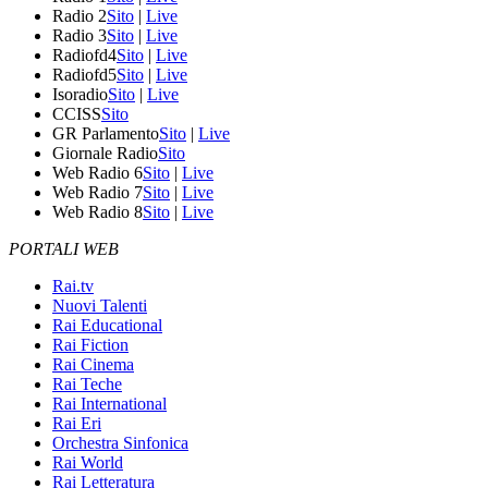
Radio 2
Sito
|
Live
Radio 3
Sito
|
Live
Radiofd4
Sito
|
Live
Radiofd5
Sito
|
Live
Isoradio
Sito
|
Live
CCISS
Sito
GR Parlamento
Sito
|
Live
Giornale Radio
Sito
Web Radio 6
Sito
|
Live
Web Radio 7
Sito
|
Live
Web Radio 8
Sito
|
Live
PORTALI WEB
Rai.tv
Nuovi Talenti
Rai Educational
Rai Fiction
Rai Cinema
Rai Teche
Rai International
Rai Eri
Orchestra Sinfonica
Rai World
Rai Letteratura