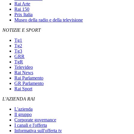
Rai Arte
Rai 150
Prix Italia
Museo della radio e della televisione
NOTIZIE E SPORT
Tg1
Tg2
Tg3
GRR
TgR
Televideo
Rai News
Rai Parlamento
GR Parlamento
Rai Sport
L'AZIENDA RAI
L'azienda
Il gruppo
Corporate governance
I canali e l'offerta
Informativa sull'offerta tv