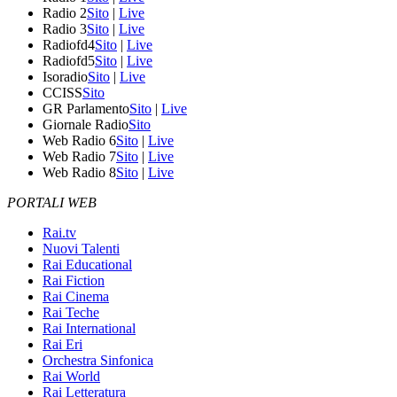
Radio 2
Sito
|
Live
Radio 3
Sito
|
Live
Radiofd4
Sito
|
Live
Radiofd5
Sito
|
Live
Isoradio
Sito
|
Live
CCISS
Sito
GR Parlamento
Sito
|
Live
Giornale Radio
Sito
Web Radio 6
Sito
|
Live
Web Radio 7
Sito
|
Live
Web Radio 8
Sito
|
Live
PORTALI WEB
Rai.tv
Nuovi Talenti
Rai Educational
Rai Fiction
Rai Cinema
Rai Teche
Rai International
Rai Eri
Orchestra Sinfonica
Rai World
Rai Letteratura