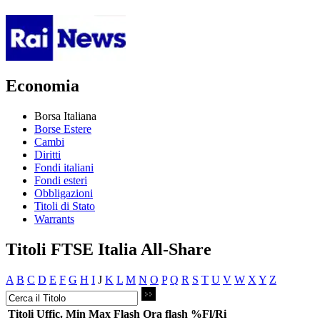
Economia
Borsa Italiana
Borse Estere
Cambi
Diritti
Fondi italiani
Fondi esteri
Obbligazioni
Titoli di Stato
Warrants
Titoli FTSE Italia All-Share
A
B
C
D
E
F
G
H
I
J
K
L
M
N
O
P
Q
R
S
T
U
V
W
X
Y
Z
Titoli
Uffic.
Min
Max
Flash
Ora flash
%Fl/Ri