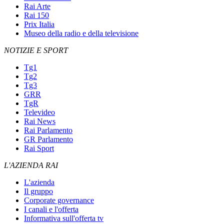
Rai Arte
Rai 150
Prix Italia
Museo della radio e della televisione
NOTIZIE E SPORT
Tg1
Tg2
Tg3
GRR
TgR
Televideo
Rai News
Rai Parlamento
GR Parlamento
Rai Sport
L'AZIENDA RAI
L'azienda
Il gruppo
Corporate governance
I canali e l'offerta
Informativa sull'offerta tv