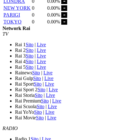
LONDRA
0
0.00%
NEW YORK
0
0.00%
PARIGI
0
0.00%
TOKYO
0
0.00%
Network Rai
TV
Rai 1
Sito
|
Live
Rai 2
Sito
|
Live
Rai 3
Sito
|
Live
Rai 4
Sito
|
Live
Rai 5
Sito
|
Live
Rainews
Sito
|
Live
Rai Gulp
Sito
|
Live
Rai Sport
Sito
|
Live
Rai Sport 2
Sito
|
Live
Rai Storia
Sito
|
Live
Rai Premium
Sito
|
Live
Rai Scuola
Sito
|
Live
Rai YoYo
Sito
|
Live
Rai Movie
Sito
|
Live
RADIO
Radio 1
Sito
|
Live