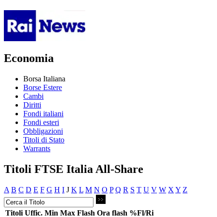
Economia
Borsa Italiana
Borse Estere
Cambi
Diritti
Fondi italiani
Fondi esteri
Obbligazioni
Titoli di Stato
Warrants
Titoli FTSE Italia All-Share
A
B
C
D
E
F
G
H
I
J
K
L
M
N
O
P
Q
R
S
T
U
V
W
X
Y
Z
Titoli
Uffic.
Min
Max
Flash
Ora flash
%Fl/Ri