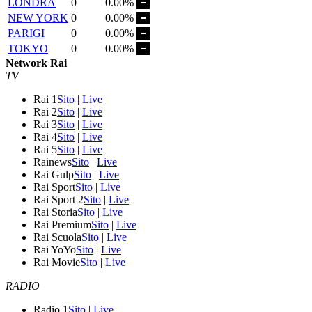
LONDRA
0
0.00%
NEW YORK
0
0.00%
PARIGI
0
0.00%
TOKYO
0
0.00%
Network Rai
TV
Rai 1
Sito
|
Live
Rai 2
Sito
|
Live
Rai 3
Sito
|
Live
Rai 4
Sito
|
Live
Rai 5
Sito
|
Live
Rainews
Sito
|
Live
Rai Gulp
Sito
|
Live
Rai Sport
Sito
|
Live
Rai Sport 2
Sito
|
Live
Rai Storia
Sito
|
Live
Rai Premium
Sito
|
Live
Rai Scuola
Sito
|
Live
Rai YoYo
Sito
|
Live
Rai Movie
Sito
|
Live
RADIO
Radio 1
Sito
|
Live