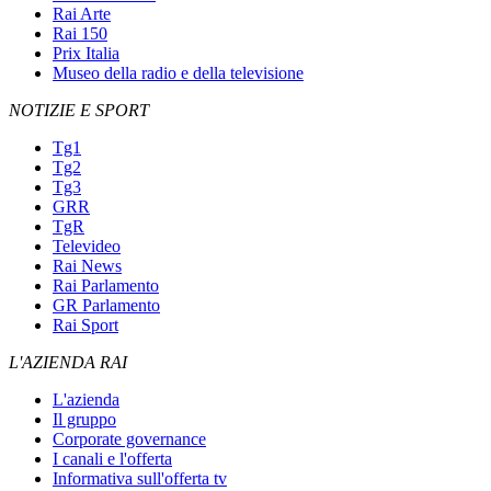
Rai Arte
Rai 150
Prix Italia
Museo della radio e della televisione
NOTIZIE E SPORT
Tg1
Tg2
Tg3
GRR
TgR
Televideo
Rai News
Rai Parlamento
GR Parlamento
Rai Sport
L'AZIENDA RAI
L'azienda
Il gruppo
Corporate governance
I canali e l'offerta
Informativa sull'offerta tv