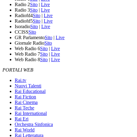
Radio 2
Sito
|
Live
Radio 3
Sito
|
Live
Radiofd4
Sito
|
Live
Radiofd5
Sito
|
Live
Isoradio
Sito
|
Live
CCISS
Sito
GR Parlamento
Sito
|
Live
Giornale Radio
Sito
Web Radio 6
Sito
|
Live
Web Radio 7
Sito
|
Live
Web Radio 8
Sito
|
Live
PORTALI WEB
Rai.tv
Nuovi Talenti
Rai Educational
Rai Fiction
Rai Cinema
Rai Teche
Rai International
Rai Eri
Orchestra Sinfonica
Rai World
Rai Letteratura