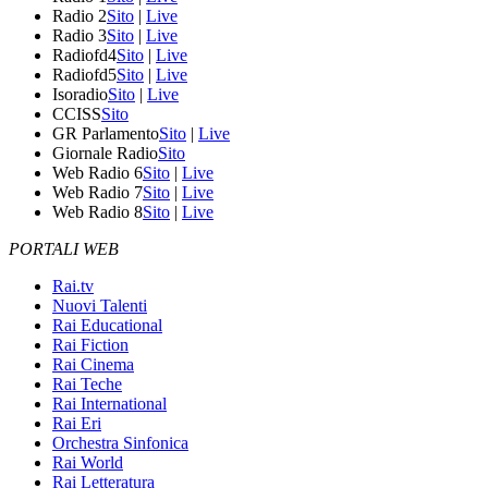
Radio 2
Sito
|
Live
Radio 3
Sito
|
Live
Radiofd4
Sito
|
Live
Radiofd5
Sito
|
Live
Isoradio
Sito
|
Live
CCISS
Sito
GR Parlamento
Sito
|
Live
Giornale Radio
Sito
Web Radio 6
Sito
|
Live
Web Radio 7
Sito
|
Live
Web Radio 8
Sito
|
Live
PORTALI WEB
Rai.tv
Nuovi Talenti
Rai Educational
Rai Fiction
Rai Cinema
Rai Teche
Rai International
Rai Eri
Orchestra Sinfonica
Rai World
Rai Letteratura