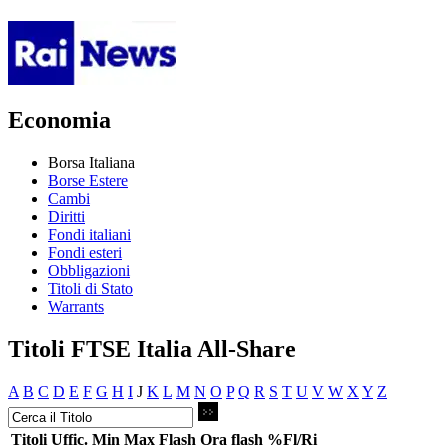
Economia
Borsa Italiana
Borse Estere
Cambi
Diritti
Fondi italiani
Fondi esteri
Obbligazioni
Titoli di Stato
Warrants
Titoli FTSE Italia All-Share
A
B
C
D
E
F
G
H
I
J
K
L
M
N
O
P
Q
R
S
T
U
V
W
X
Y
Z
Titoli
Uffic.
Min
Max
Flash
Ora flash
%Fl/Ri