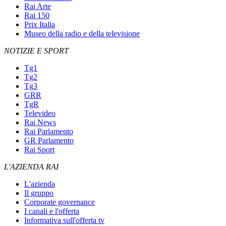
Rai Arte
Rai 150
Prix Italia
Museo della radio e della televisione
NOTIZIE E SPORT
Tg1
Tg2
Tg3
GRR
TgR
Televideo
Rai News
Rai Parlamento
GR Parlamento
Rai Sport
L'AZIENDA RAI
L'azienda
Il gruppo
Corporate governance
I canali e l'offerta
Informativa sull'offerta tv