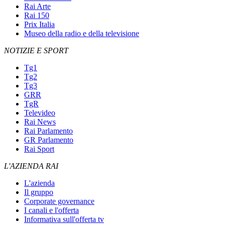
Rai Arte
Rai 150
Prix Italia
Museo della radio e della televisione
NOTIZIE E SPORT
Tg1
Tg2
Tg3
GRR
TgR
Televideo
Rai News
Rai Parlamento
GR Parlamento
Rai Sport
L'AZIENDA RAI
L'azienda
Il gruppo
Corporate governance
I canali e l'offerta
Informativa sull'offerta tv