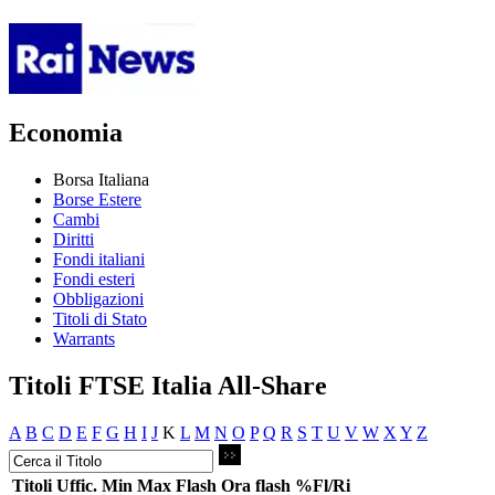
Economia
Borsa Italiana
Borse Estere
Cambi
Diritti
Fondi italiani
Fondi esteri
Obbligazioni
Titoli di Stato
Warrants
Titoli FTSE Italia All-Share
A
B
C
D
E
F
G
H
I
J
K
L
M
N
O
P
Q
R
S
T
U
V
W
X
Y
Z
Titoli
Uffic.
Min
Max
Flash
Ora flash
%Fl/Ri