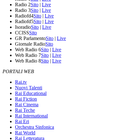
Radio 2
Sito
|
Live
Radio 3
Sito
|
Live
Radiofd4
Sito
|
Live
Radiofd5
Sito
|
Live
Isoradio
Sito
|
Live
CCISS
Sito
GR Parlamento
Sito
|
Live
Giornale Radio
Sito
Web Radio 6
Sito
|
Live
Web Radio 7
Sito
|
Live
Web Radio 8
Sito
|
Live
PORTALI WEB
Rai.tv
Nuovi Talenti
Rai Educational
Rai Fiction
Rai Cinema
Rai Teche
Rai International
Rai Eri
Orchestra Sinfonica
Rai World
Rai Letteratura