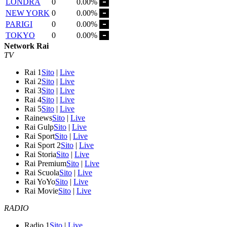
LONDRA
0
0.00%
NEW YORK
0
0.00%
PARIGI
0
0.00%
TOKYO
0
0.00%
Network Rai
TV
Rai 1
Sito
|
Live
Rai 2
Sito
|
Live
Rai 3
Sito
|
Live
Rai 4
Sito
|
Live
Rai 5
Sito
|
Live
Rainews
Sito
|
Live
Rai Gulp
Sito
|
Live
Rai Sport
Sito
|
Live
Rai Sport 2
Sito
|
Live
Rai Storia
Sito
|
Live
Rai Premium
Sito
|
Live
Rai Scuola
Sito
|
Live
Rai YoYo
Sito
|
Live
Rai Movie
Sito
|
Live
RADIO
Radio 1
Sito
|
Live