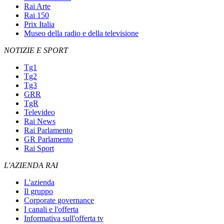
Rai Arte
Rai 150
Prix Italia
Museo della radio e della televisione
NOTIZIE E SPORT
Tg1
Tg2
Tg3
GRR
TgR
Televideo
Rai News
Rai Parlamento
GR Parlamento
Rai Sport
L'AZIENDA RAI
L'azienda
Il gruppo
Corporate governance
I canali e l'offerta
Informativa sull'offerta tv