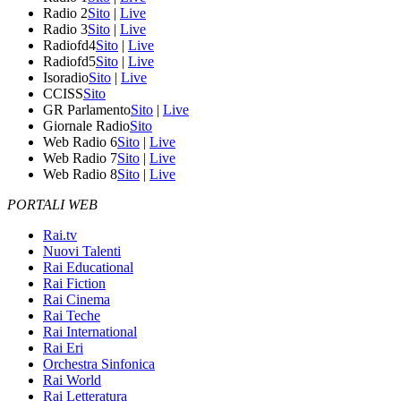
Radio 2
Sito
|
Live
Radio 3
Sito
|
Live
Radiofd4
Sito
|
Live
Radiofd5
Sito
|
Live
Isoradio
Sito
|
Live
CCISS
Sito
GR Parlamento
Sito
|
Live
Giornale Radio
Sito
Web Radio 6
Sito
|
Live
Web Radio 7
Sito
|
Live
Web Radio 8
Sito
|
Live
PORTALI WEB
Rai.tv
Nuovi Talenti
Rai Educational
Rai Fiction
Rai Cinema
Rai Teche
Rai International
Rai Eri
Orchestra Sinfonica
Rai World
Rai Letteratura