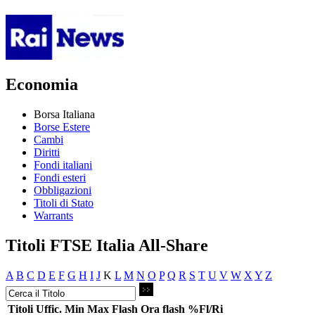
Economia
Borsa Italiana
Borse Estere
Cambi
Diritti
Fondi italiani
Fondi esteri
Obbligazioni
Titoli di Stato
Warrants
Titoli FTSE Italia All-Share
A
B
C
D
E
F
G
H
I
J
K
L
M
N
O
P
Q
R
S
T
U
V
W
X
Y
Z
Titoli
Uffic.
Min
Max
Flash
Ora flash
%Fl/Ri