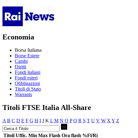
Economia
Borsa Italiana
Borse Estere
Cambi
Diritti
Fondi italiani
Fondi esteri
Obbligazioni
Titoli di Stato
Warrants
Titoli FTSE Italia All-Share
A
B
C
D
E
F
G
H
I
J
K
L
M
N
O
P
Q
R
S
T
U
V
W
X
Y
Z
Titoli
Uffic.
Min
Max
Flash
Ora flash
%Fl/Ri