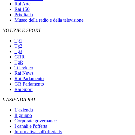
Rai Arte
Rai 150
Prix Italia
Museo della radio e della televisione
NOTIZIE E SPORT
Tg1
Tg2
Tg3
GRR
TgR
Televideo
Rai News
Rai Parlamento
GR Parlamento
Rai Sport
L'AZIENDA RAI
L'azienda
Il gruppo
Corporate governance
I canali e l'offerta
Informativa sull'offerta tv