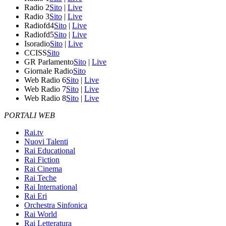
Radio 2
Sito
|
Live
Radio 3
Sito
|
Live
Radiofd4
Sito
|
Live
Radiofd5
Sito
|
Live
Isoradio
Sito
|
Live
CCISS
Sito
GR Parlamento
Sito
|
Live
Giornale Radio
Sito
Web Radio 6
Sito
|
Live
Web Radio 7
Sito
|
Live
Web Radio 8
Sito
|
Live
PORTALI WEB
Rai.tv
Nuovi Talenti
Rai Educational
Rai Fiction
Rai Cinema
Rai Teche
Rai International
Rai Eri
Orchestra Sinfonica
Rai World
Rai Letteratura