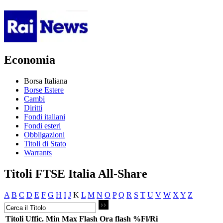
Economia
Borsa Italiana
Borse Estere
Cambi
Diritti
Fondi italiani
Fondi esteri
Obbligazioni
Titoli di Stato
Warrants
Titoli FTSE Italia All-Share
A
B
C
D
E
F
G
H
I
J
K
L
M
N
O
P
Q
R
S
T
U
V
W
X
Y
Z
Titoli
Uffic.
Min
Max
Flash
Ora flash
%Fl/Ri