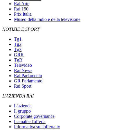
Rai Arte
Rai 150
Prix Italia
Museo della radio e della televisione
NOTIZIE E SPORT
Tg1
Tg2
Tg3
GRR
TgR
Televideo
Rai News
Rai Parlamento
GR Parlamento
Rai Sport
L'AZIENDA RAI
L'azienda
Il gruppo
Corporate governance
I canali e l'offerta
Informativa sull'offerta tv