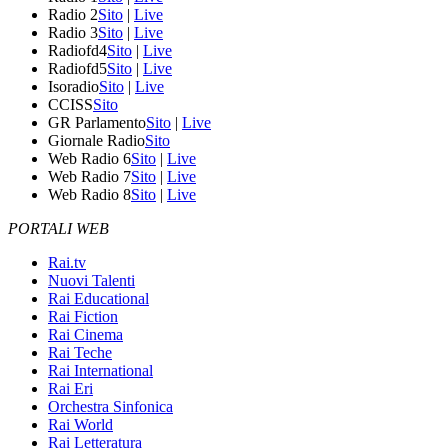
Radio 2
Sito
|
Live
Radio 3
Sito
|
Live
Radiofd4
Sito
|
Live
Radiofd5
Sito
|
Live
Isoradio
Sito
|
Live
CCISS
Sito
GR Parlamento
Sito
|
Live
Giornale Radio
Sito
Web Radio 6
Sito
|
Live
Web Radio 7
Sito
|
Live
Web Radio 8
Sito
|
Live
PORTALI WEB
Rai.tv
Nuovi Talenti
Rai Educational
Rai Fiction
Rai Cinema
Rai Teche
Rai International
Rai Eri
Orchestra Sinfonica
Rai World
Rai Letteratura